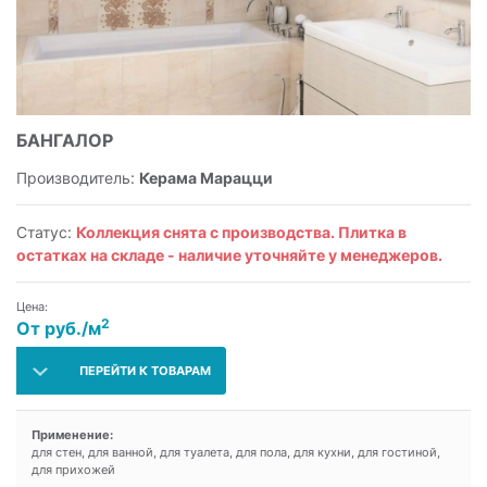
БАНГАЛОР
Производитель:
Керама Марацци
Статус:
Коллекция снята с производства. Плитка в
остатках на складе - наличие уточняйте у менеджеров.
Цена:
2
От руб./м
ПЕРЕЙТИ К ТОВАРАМ
Применение:
для стен, для ванной, для туалета, для пола, для кухни, для гостиной,
для прихожей