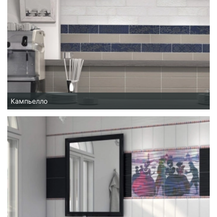
Кампьелло