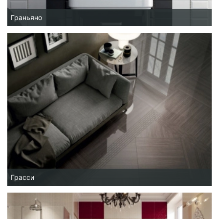
Граньяно
Грасси