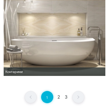
Контарини
2
3
1