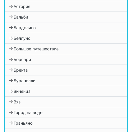
Астория
Бальби
Бардолино
Беллуно
Большое путешествие
Борсари
Брента
Буранелли
Виченца
Вяз
Город на воде
Граньяно