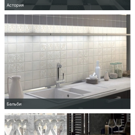
Астория
Бальби