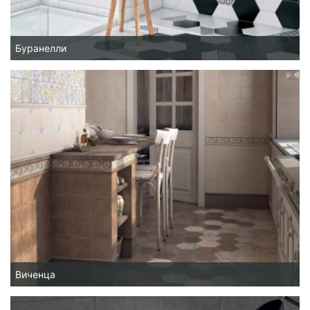
Буранелли
Виченца