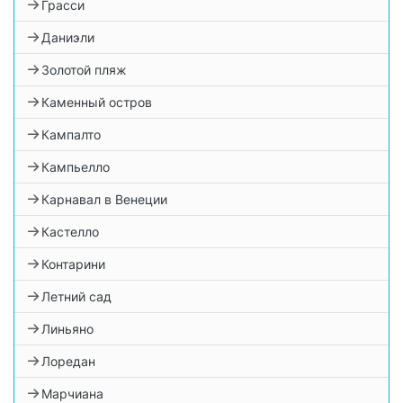
Грасси
Даниэли
Золотой пляж
Каменный остров
Кампалто
Кампьелло
Карнавал в Венеции
Кастелло
Контарини
Летний сад
Линьяно
Лоредан
Марчиана