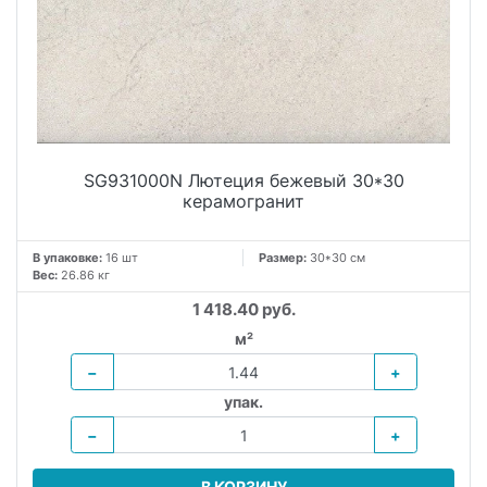
SG931000N Лютеция бежевый 30*30
керамогранит
В упаковке:
16 шт
Размер:
30*30 см
Вес:
26.86 кг
1 418.40 руб.
м²
−
+
упак.
−
+
В КОРЗИНУ