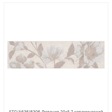
STG/A636/8306 Лютеция 20*5,7 керамический