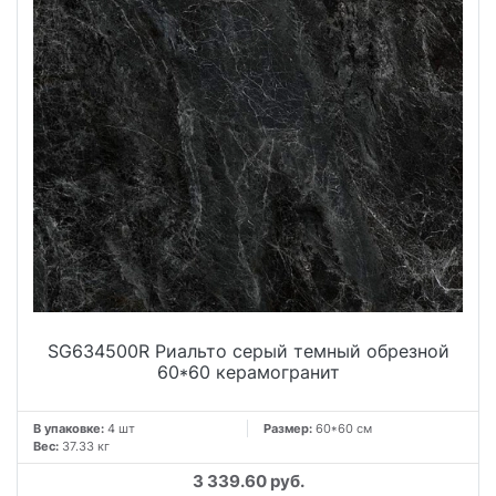
SG634500R Риальто серый темный обрезной
60*60 керамогранит
В упаковке:
4 шт
Размер:
60*60 см
Вес:
37.33 кг
3 339.60 руб.