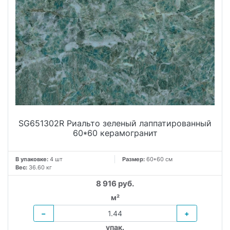
SG651302R Риальто зеленый лаппатированный
60*60 керамогранит
В упаковке:
4 шт
Размер:
60*60 см
Вес:
36.60 кг
8 916 руб.
м²
−
+
упак.