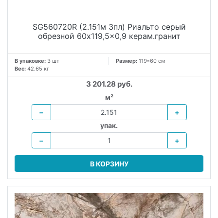
SG560720R (2.151м 3пл) Риальто серый
обрезной 60x119,5x0,9 керам.гранит
В упаковке:
3 шт
Размер:
119*60 см
Вес:
42.65 кг
3 201.28 руб.
м²
−
+
упак.
−
+
В КОРЗИНУ