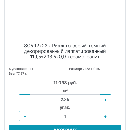
SG592722R Риальто серый темный
декорированный лаппатированный
119,5*238,5x0,9 керамогранит
В упаковке:
1 шт
Размер:
238*119 см
Вес:
77.37 кг
11 058 руб.
м²
−
+
упак.
−
+
В КОРЗИНУ