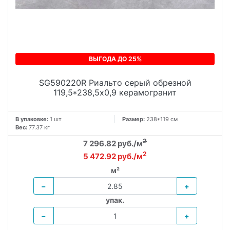
ВЫГОДА ДО 25%
SG590220R Риальто серый обрезной
119,5*238,5x0,9 керамогранит
В упаковке:
1 шт
Размер:
238*119 см
Вес:
77.37 кг
2
7 296.82 руб./м
2
5 472.92 руб./м
м²
−
+
упак.
−
+