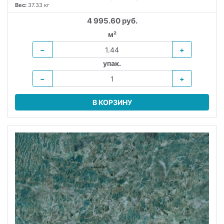
Вес:
37.33 кг
4 995.60 руб.
м²
−
+
упак.
−
+
В КОРЗИНУ