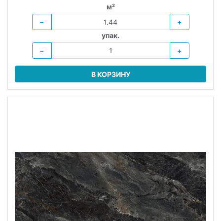
м²
−
+
упак.
−
+
В КОРЗИНУ