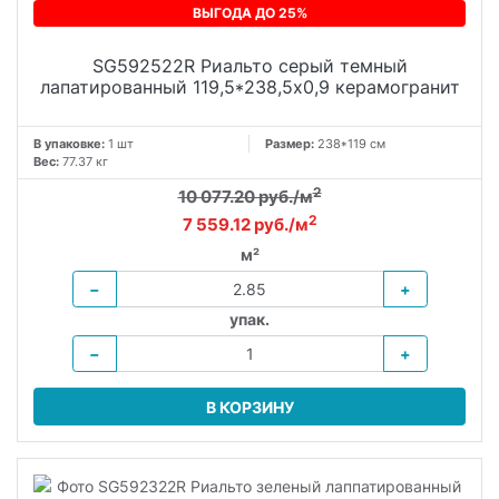
ВЫГОДА ДО 25%
SG592522R Риальто серый темный
лапатированный 119,5*238,5x0,9 керамогранит
В упаковке:
1 шт
Размер:
238*119 см
Вес:
77.37 кг
2
10 077.20 руб./м
2
7 559.12 руб./м
м²
−
+
упак.
−
+
В КОРЗИНУ