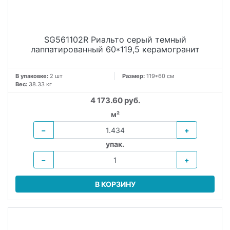
SG561102R Риальто серый темный
лаппатированный 60*119,5 керамогранит
В упаковке:
2 шт
Размер:
119*60 см
Вес:
38.33 кг
4 173.60 руб.
м²
−
+
упак.
−
+
В КОРЗИНУ