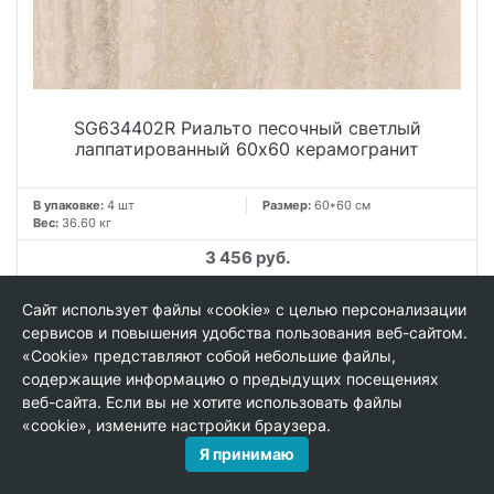
SG634402R Риальто песочный светлый
лаппатированный 60x60 керамогранит
В упаковке:
4 шт
Размер:
60*60 см
Вес:
36.60 кг
3 456 руб.
м²
Сайт использует файлы «cookie» с целью персонализации
−
+
сервисов и повышения удобства пользования веб-сайтом.
упак.
«Cookie» представляют собой небольшие файлы,
содержащие информацию о предыдущих посещениях
−
+
веб-сайта. Если вы не хотите использовать файлы
«cookie», измените настройки браузера.
В КОРЗИНУ
Я принимаю