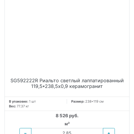
SG592222R Риальто светлый лаппатированный
119,5*238,5x0,9 керамогранит
В упаковке:
1 шт
Размер:
238*119 см
Вес:
77.37 кг
8 526 руб.
м²
−
+