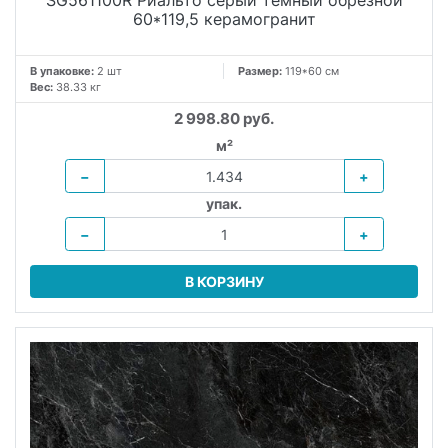
SG561100R Риальто серый темный обрезной
60*119,5 керамогранит
В упаковке:
2 шт
Размер:
119*60 см
Вес:
38.33 кг
2 998.80 руб.
м²
−
+
упак.
−
+
В КОРЗИНУ