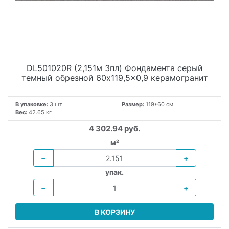
DL501020R (2,151м 3пл) Фондамента серый
темный обрезной 60x119,5x0,9 керамогранит
В упаковке:
3 шт
Размер:
119*60 см
Вес:
42.65 кг
4 302.94 руб.
м²
−
+
упак.
−
+
В КОРЗИНУ