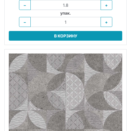
−
+
упак.
−
+
В КОРЗИНУ