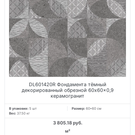
DL601420R Фондамента тёмный
декорированный обрезной 60x60x0,9
керамогранит
В упаковке:
5 шт
Размер:
60*60 см
Вес:
37.50 кг
3 805.18 руб.
м²