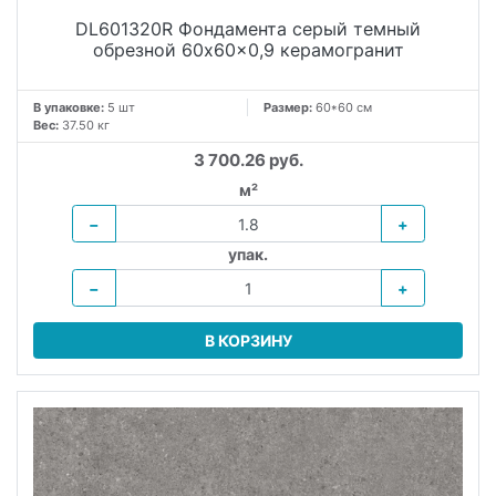
DL601320R Фондамента серый темный
обрезной 60x60x0,9 керамогранит
В упаковке:
5 шт
Размер:
60*60 см
Вес:
37.50 кг
3 700.26 руб.
м²
−
+
упак.
−
+
В КОРЗИНУ