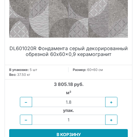
DL601020R Фондамента серый декорированный
обрезной 60x60x0,9 керамогранит
В упаковке:
5 шт
Размер:
60*60 см
Вес:
37.50 кг
3 805.18 руб.
м²
−
+
упак.
−
+
В КОРЗИНУ