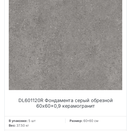
DL601120R Фондамента серый обрезной
60x60x0,9 керамогранит
В упаковке:
5 шт
Размер:
60*60 см
Вес:
37.50 кг