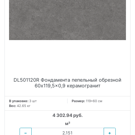
DL501120R Фондамента пепельный обрезной
60x119,5x0,9 керамогранит
В упаковке:
3 шт
Размер:
119*60 см
Вес:
42.65 кг
4 302.94 руб.
м²
−
+