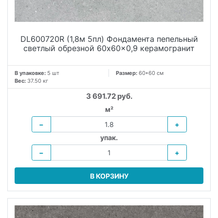
DL600720R (1,8м 5пл) Фондамента пепельный
светлый обрезной 60x60x0,9 керамогранит
В упаковке:
5 шт
Размер:
60*60 см
Вес:
37.50 кг
3 691.72 руб.
м²
−
+
упак.
−
+
В КОРЗИНУ