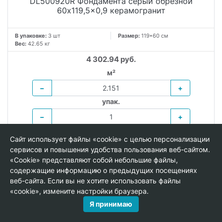
DL500920R Фондамента серый обрезной
60x119,5x0,9 керамогранит
В упаковке:
3 шт
Размер:
119*60 см
Вес:
42.65 кг
4 302.94 руб.
м²
−
+
упак.
−
+
Сайт использует файлы «cookie» с целью персонализации
В КОРЗИНУ
сервисов и повышения удобства пользования веб-сайтом.
«Cookie» представляют собой небольшие файлы,
содержащие информацию о предыдущих посещениях
веб-сайта. Если вы не хотите использовать файлы
«cookie», измените настройки браузера.
Я принимаю