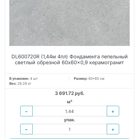
DL600720R (1,44м 4пл) Фондамента пепельный
светлый обрезной 60x60x0,9 керамогранит
В упаковке:
4 шт
Размер:
60*60 см
Вес:
28.28 кг
3 691.72 руб.
м²
−
+
упак.
−
+