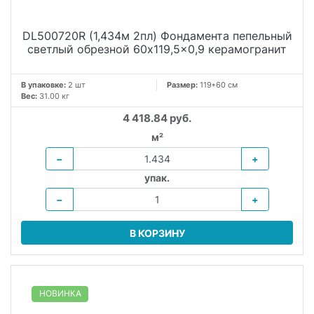
DL500720R (1,434м 2пл) Фондамента пепельный
светлый обрезной 60x119,5x0,9 керамогранит
В упаковке:
2 шт
Размер:
119*60 см
Вес:
31.00 кг
4 418.84 руб.
м²
−
+
упак.
−
+
В КОРЗИНУ
НОВИНКА