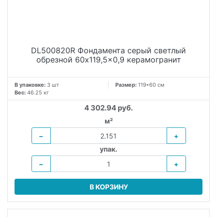
DL500820R Фондамента серый светлый
обрезной 60x119,5x0,9 керамогранит
В упаковке:
3 шт
Размер:
119*60 см
Вес:
46.25 кг
4 302.94 руб.
м²
−
+
упак.
−
+
В КОРЗИНУ