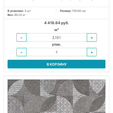
В упаковке:
3 шт
Размер:
119*60 см
Вес:
46.25 кг
4 418.84 руб.
м²
−
+
упак.
−
+
В КОРЗИНУ