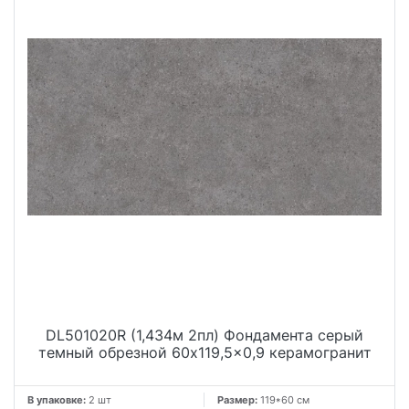
DL501020R (1,434м 2пл) Фондамента серый
темный обрезной 60x119,5x0,9 керамогранит
В упаковке:
2 шт
Размер:
119*60 см