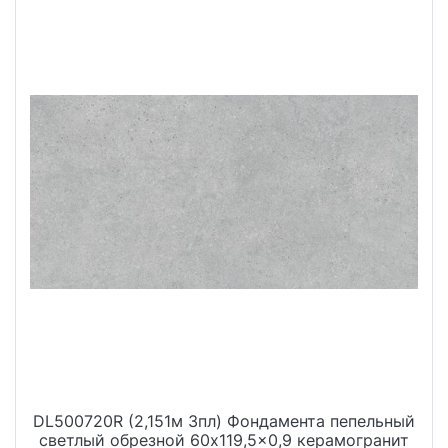
DL500720R (2,151м 3пл) Фондамента пепельный
светлый обрезной 60x119,5x0,9 керамогранит