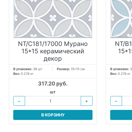
NT/C181/17000 Мурано
NT/B
15*15 керамический
15*
декор
В упаковке:
38 шт
Размер:
15*15 см
В упаковке:
3
Вес:
0.274 кг
Вес:
0.274 кг
317.20 руб.
шт
−
+
−
В КОРЗИНУ