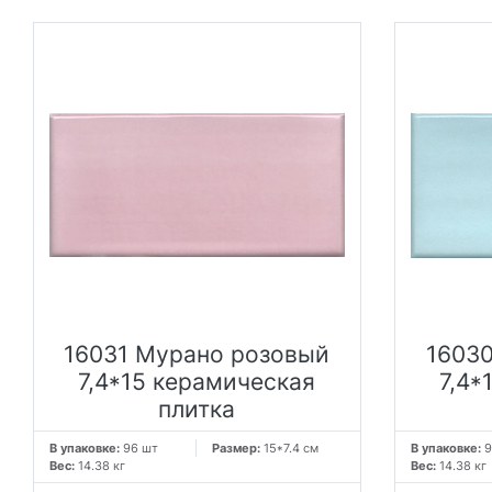
16031 Мурано розовый
16030
7,4*15 керамическая
7,4*
плитка
В упаковке:
96 шт
Размер:
15*7.4 см
В упаковке:
9
Вес:
14.38 кг
Вес:
14.38 кг