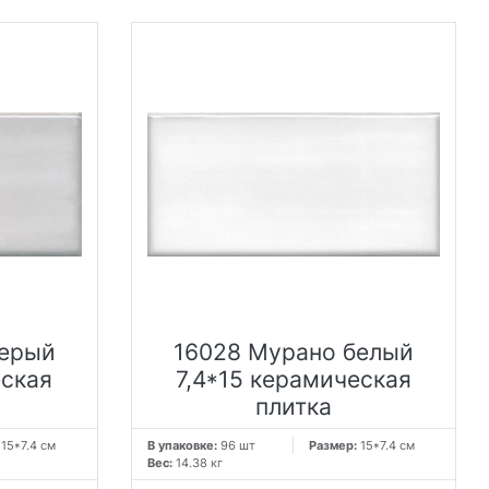
серый
16028 Мурано белый
еская
7,4*15 керамическая
плитка
:
15*7.4 см
В упаковке:
96 шт
Размер:
15*7.4 см
Вес:
14.38 кг