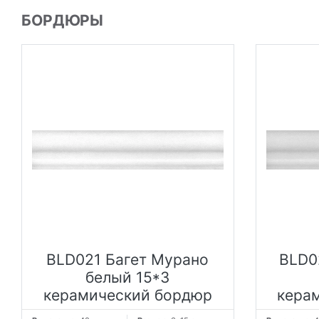
БОРДЮРЫ
BLD021 Багет Мурано
BLD0
белый 15*3
керамический бордюр
кера