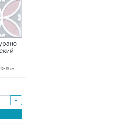
урано
ский
:
15*15 см
+