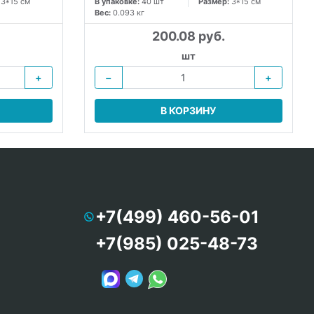
:
3*15 см
В упаковке:
40 шт
Размер:
3*15 см
Вес:
0.093 кг
200.08 руб.
шт
+
−
+
В КОРЗИНУ
+7(499) 460-56-01
+7(985) 025-48-73