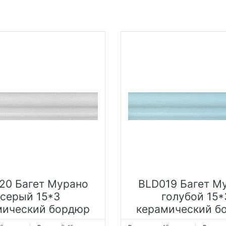
20 Багет Мурано
BLD019 Багет М
серый 15*3
голубой 15*
мический бордюр
керамический б