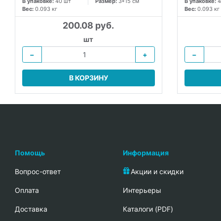
В упаковке:
40 шт
Размер:
3*15 см
В упаковке:
4
Вес:
0.093 кг
Вес:
0.093 кг
200.08 руб.
шт
−
+
−
В КОРЗИНУ
Помощь
Информация
Вопрос-ответ
Акции и скидки
Oплата
Интерьеры
Доставка
Каталоги (PDF)