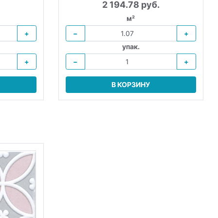
2 194.78 руб.
м²
+
−
+
упак.
+
−
+
В КОРЗИНУ