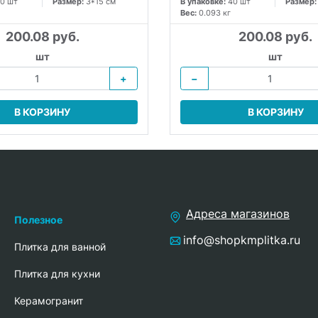
0 шт
Размер:
3*15 см
В упаковке:
40 шт
Размер
Вес:
0.093 кг
200.08 руб.
200.08 руб.
шт
шт
+
−
В КОРЗИНУ
В КОРЗИНУ
Адреса магазинов
Полезное
info@shopkmplitka.ru
Плитка для ванной
Плитка для кухни
Керамогранит