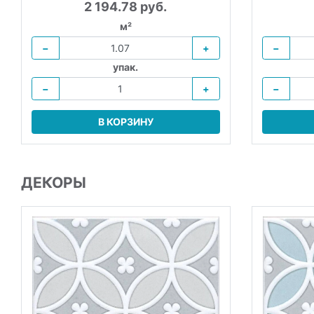
2 194.78 руб.
м²
−
+
−
упак.
−
+
−
В КОРЗИНУ
ДЕКОРЫ