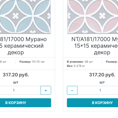
181/17000 Мурано
NT/A181/17000 М
15 керамический
15*15 керамиче
декор
декор
8 шт
Размер:
15*15 см
В упаковке:
38 шт
Размер
Вес:
0.274 кг
317.20 руб.
317.20 руб.
шт
шт
+
−
В КОРЗИНУ
В КОРЗИНУ