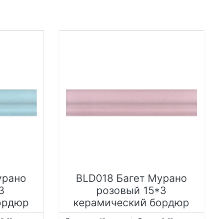
урано
BLD018 Багет Мурано
3
розовый 15*3
ордюр
керамический бордюр