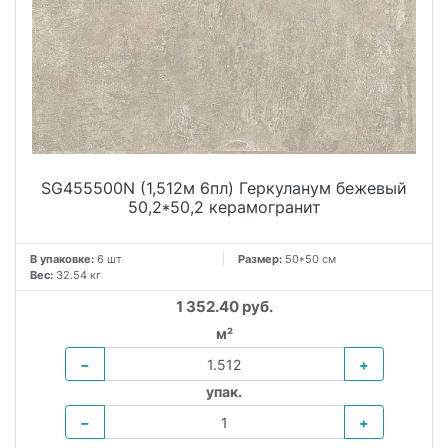
SG455500N (1,512м 6пл) Геркуланум бежевый
50,2*50,2 керамогранит
В упаковке:
6 шт
Размер:
50*50 см
Вес:
32.54 кг
1 352.40 руб.
м²
−
+
упак.
−
+