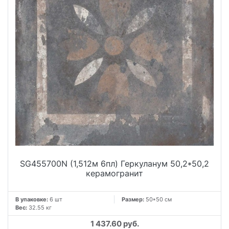
SG455700N (1,512м 6пл) Геркуланум 50,2*50,2
керамогранит
В упаковке:
6 шт
Размер:
50*50 см
Вес:
32.55 кг
1 437.60 руб.