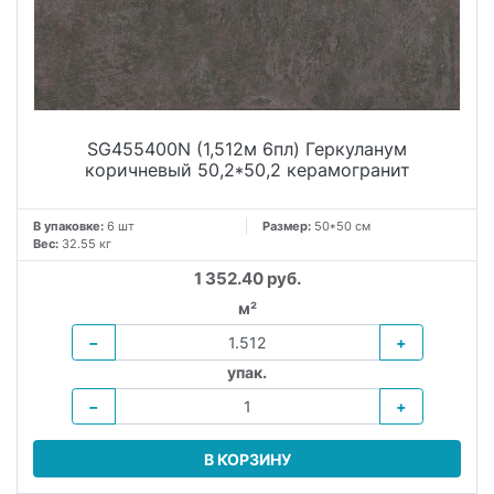
SG455400N (1,512м 6пл) Геркуланум
коричневый 50,2*50,2 керамогранит
В упаковке:
6 шт
Размер:
50*50 см
Вес:
32.55 кг
1 352.40 руб.
м²
−
+
упак.
−
+
В КОРЗИНУ