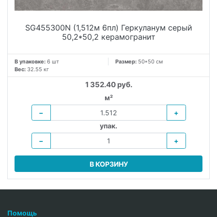
SG455300N (1,512м 6пл) Геркуланум серый
50,2*50,2 керамогранит
В упаковке:
6 шт
Размер:
50*50 см
Вес:
32.55 кг
1 352.40 руб.
м²
−
+
упак.
−
+
В КОРЗИНУ
Помощь