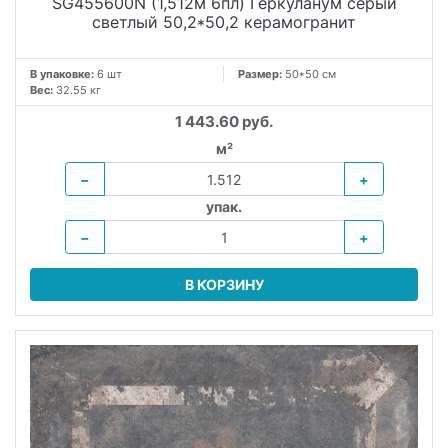
SG455600N (1,512м 6пл) Геркуланум серый
светлый 50,2*50,2 керамогранит
В упаковке:
6 шт
Размер:
50*50 см
Вес:
32.55 кг
1 443.60 руб.
м²
−
+
упак.
−
+
В КОРЗИНУ