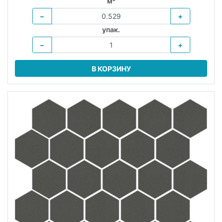
м²
−
+
упак.
−
+
В КОРЗИНУ