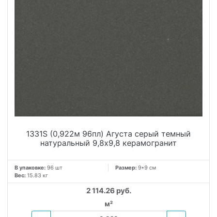
Подходит плитка для отделки не только стен, но и пола.
Красиво и строго будет смотреться в качестве кухонного
фартука. В ванной используют керамику, чтобы воссоздать
королевские купальни. К достоинствам материала
относятся: прочность, высокое качество и
продолжительный срок эксплуатации. Чаще всего плитка
из коллекции Агуста применяется для отделки участка
кухни или ванны, а не всего помещения – так выделяют
какую-либо отдельную зону. Могут выложить панно из
керамики, оформив композицию декоративными
бордюрами.
1331S (0,922м 96пл) Агуста серый темный
натуральный 9,8х9,8 керамогранит
В упаковке:
96 шт
Размер:
9*9 см
Вес:
15.83 кг
2 114.26 руб.
м²