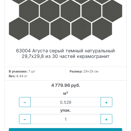
63004 Агуста серый темный натуральный
29,7х29,8 из 30 частей керамогранит
В упаковке:
7 шт
Размер:
29*29 см
Вес:
8.44 кг
4 779.96 руб.
м²
−
+
упак.
−
+