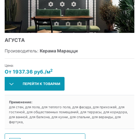
АГУСТА
Производитель:
Керама Марацци
Цена:
2
От 1937.36 руб./м
ПЕРЕЙТИ К ТОВАРАМ
Применение:
для стен, для пола, для теплого пола, для фасада, для прихожей, для
гостиной, для общественных помещений, для террасы, для коридора,
для ванной, для балкона, для кухни, для спальни, для веранды, для
фартука,