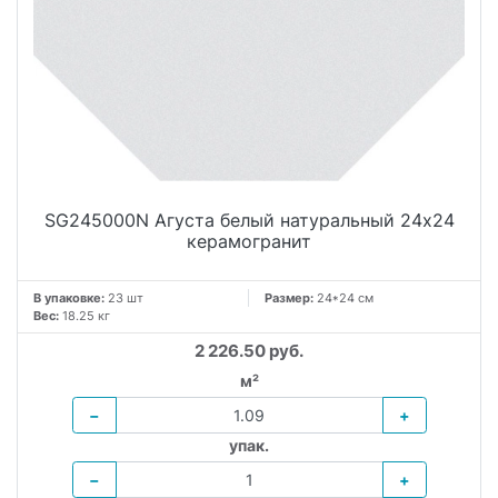
SG245000N Агуста белый натуральный 24х24
керамогранит
В упаковке:
23 шт
Размер:
24*24 см
Вес:
18.25 кг
2 226.50 руб.
м²
−
+
упак.
−
+