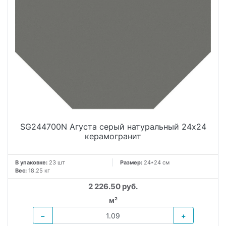
SG244700N Агуста серый натуральный 24х24
керамогранит
В упаковке:
23 шт
Размер:
24*24 см
Вес:
18.25 кг
2 226.50 руб.
м²
−
+