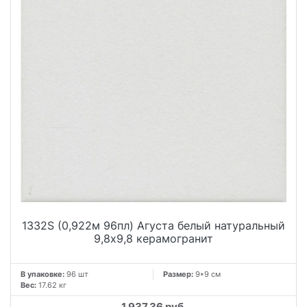
1332S (0,922м 96пл) Агуста белый натуральный
9,8х9,8 керамогранит
В упаковке:
96 шт
Размер:
9*9 см
Вес:
17.62 кг
1 937.36 руб.