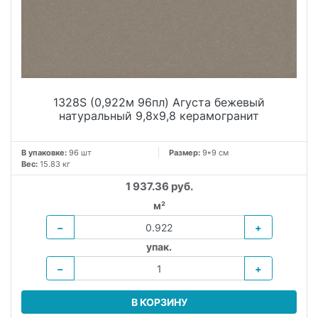
1328S (0,922м 96пл) Агуста бежевый
натуральный 9,8х9,8 керамогранит
В упаковке:
96 шт
Размер:
9*9 см
Вес:
15.83 кг
1 937.36 руб.
м²
−
+
упак.
−
+
В КОРЗИНУ