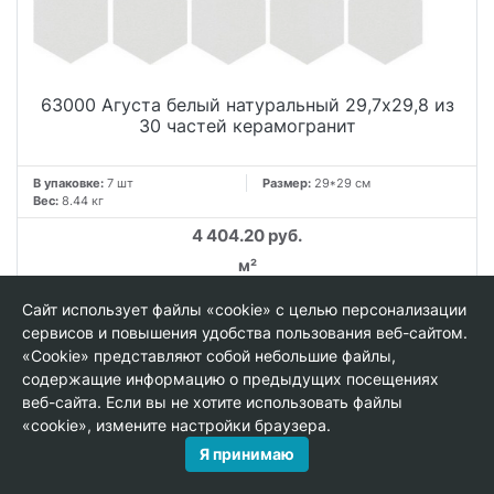
63000 Агуста белый натуральный 29,7х29,8 из
30 частей керамогранит
В упаковке:
7 шт
Размер:
29*29 см
Вес:
8.44 кг
4 404.20 руб.
м²
−
+
Сайт использует файлы «cookie» с целью персонализации
упак.
сервисов и повышения удобства пользования веб-сайтом.
«Cookie» представляют собой небольшие файлы,
−
+
содержащие информацию о предыдущих посещениях
веб-сайта. Если вы не хотите использовать файлы
В КОРЗИНУ
«cookie», измените настройки браузера.
Я принимаю