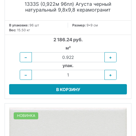
1333S (0,922м 96пл) Агуста черный
натуральный 9,8х9,8 керамогранит
В упаковке:
96 шт
Размер:
9*9 см
Вес:
15.50 кг
2 186.24 руб.
м²
−
+
упак.
−
+
В КОРЗИНУ
НОВИНКА