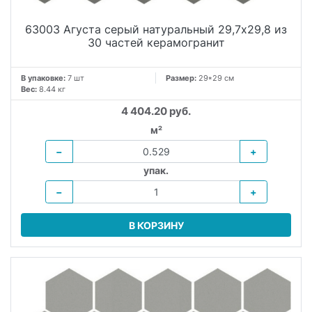
63003 Агуста серый натуральный 29,7х29,8 из
30 частей керамогранит
В упаковке:
7 шт
Размер:
29*29 см
Вес:
8.44 кг
4 404.20 руб.
м²
−
+
упак.
−
+
В КОРЗИНУ