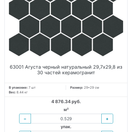
63001 Агуста черный натуральный 29,7х29,8 из
30 частей керамогранит
В упаковке:
7 шт
Размер:
29*29 см
Вес:
8.44 кг
4 876.34 руб.
м²
−
+
упак.