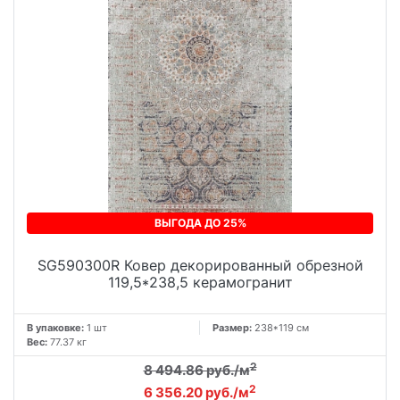
ВЫГОДА ДО 25%
SG590300R Ковер декорированный обрезной
119,5*238,5 керамогранит
В упаковке:
1 шт
Размер:
238*119 см
Вес:
77.37 кг
2
8 494.86 руб./м
2
6 356.20 руб./м