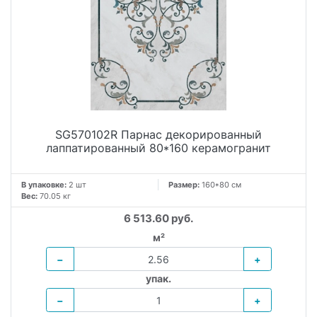
SG570102R Парнас декорированный
лаппатированный 80*160 керамогранит
В упаковке:
2 шт
Размер:
160*80 см
Вес:
70.05 кг
6 513.60 руб.
м²
−
+
упак.
−
+