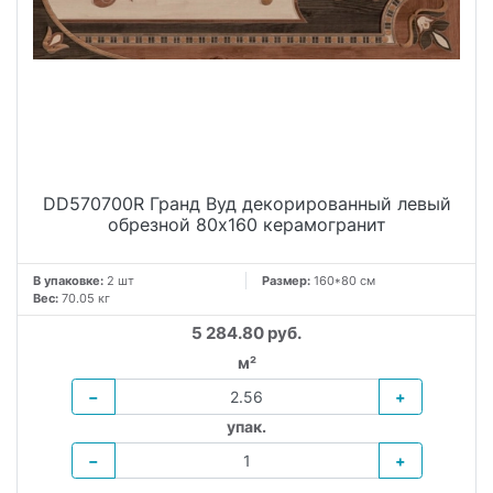
DD570700R Гранд Вуд декорированный левый
обрезной 80x160 керамогранит
В упаковке:
2 шт
Размер:
160*80 см
Вес:
70.05 кг
5 284.80 руб.
м²
−
+
упак.
−
+