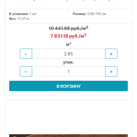
В упаковке:
1 шт
Размер:
238*119 см
Вес:
77.37 кг
2
10 441.98 руб./м
2
7 831.18 руб./м
м²
−
+
упак.
−
+
В КОРЗИНУ