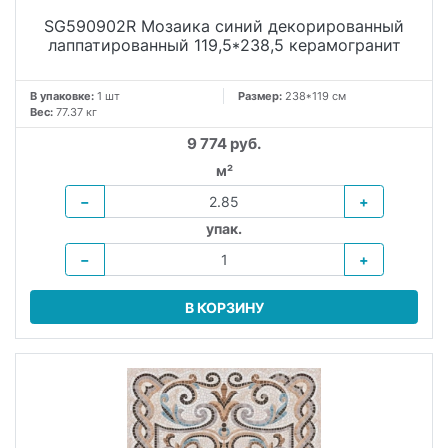
SG590902R Мозаика синий декорированный
лаппатированный 119,5*238,5 керамогранит
В упаковке:
1 шт
Размер:
238*119 см
Вес:
77.37 кг
9 774 руб.
м²
−
+
упак.
−
+
В КОРЗИНУ