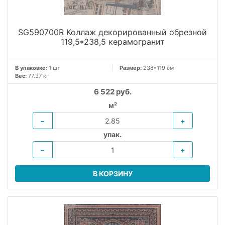
SG590700R Коллаж декорированный обрезной
119,5*238,5 керамогранит
В упаковке:
1 шт
Размер:
238*119 см
Вес:
77.37 кг
6 522 руб.
м²
−
+
упак.
−
+
В КОРЗИНУ