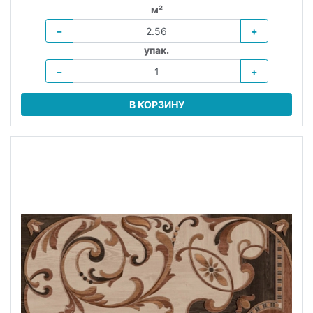
м²
−
+
упак.
−
+
В КОРЗИНУ