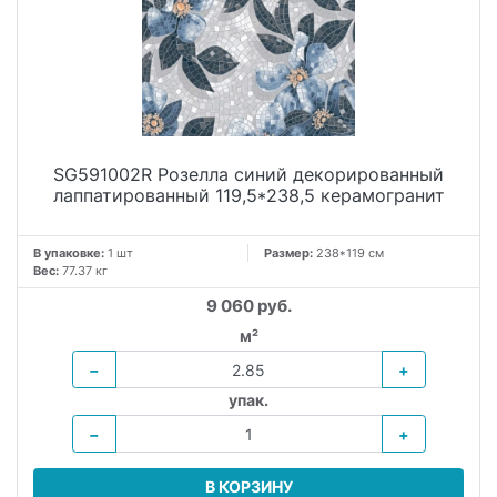
SG591002R Розелла синий декорированный
лаппатированный 119,5*238,5 керамогранит
В упаковке:
1 шт
Размер:
238*119 см
Вес:
77.37 кг
9 060 руб.
м²
−
+
упак.
−
+
В КОРЗИНУ