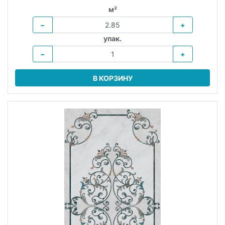
м²
−
+
упак.
−
+
В КОРЗИНУ