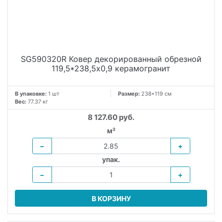
SG590320R Ковер декорированный обрезной
119,5*238,5x0,9 керамогранит
В упаковке:
1 шт
Размер:
238*119 см
Вес:
77.37 кг
8 127.60 руб.
м²
−
+
упак.
−
+
В КОРЗИНУ