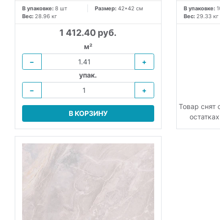
В упаковке:
8 шт
Размер:
42*42 см
В упаковке:
1
Вес:
28.96 кг
Вес:
29.33 кг
1 412.40 руб.
м²
−
+
упак.
−
+
Товар снят 
В КОРЗИНУ
остатках