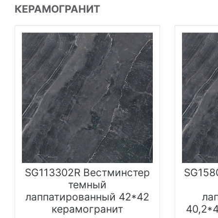
КЕРАМОГРАНИТ
SG113302R Вестминстер
SG158
темный
лаппатированный 42*42
ла
керамогранит
40,2*