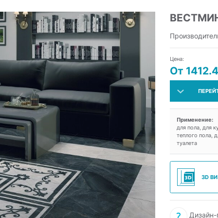
ВЕСТМИ
Производител
Цена:
От 1412.4
ПЕРЕЙ
Применение:
для пола, для к
теплого пола, д
туалета
3D В
Дизайн-п