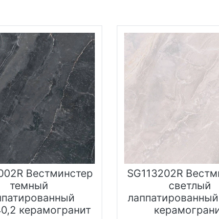
002R Вестминстер
SG113202R Вестм
темный
светлый
ппатированный
лаппатированный
40,2 керамогранит
керамогран