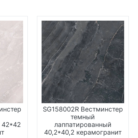
инстер
SG158002R Вестминстер
темный
 42*42
лаппатированный
ит
40,2*40,2 керамогранит