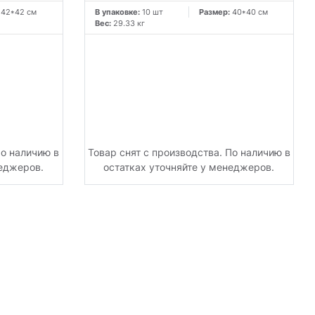
:
42*42 см
В упаковке:
10 шт
Размер:
40*40 см
Вес:
29.33 кг
По наличию в
Товар снят с производства. По наличию в
неджеров.
остатках уточняйте у менеджеров.