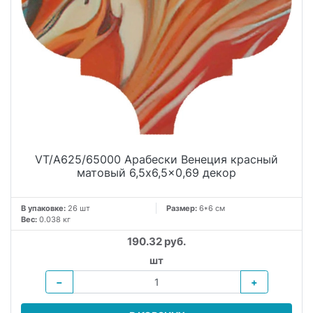
уникальностью арабесок и открывайте новые грани своего
дизайнерского потенциала. Обновленная серия порадует
вас необычными рисунками, улавливающими суть
мраморной бумаги, старинного сувенира из Венеции.
Керамическая плитка Арабески Венеция – это современное
воплощение классической эстетики, она несомненно
украсит дом и создаст неповторимую атмосферу уюта и
комфорта.
VT/A625/65000 Арабески Венеция красный
матовый 6,5x6,5x0,69 декор
В упаковке:
26 шт
Размер:
6*6 см
Вес:
0.038 кг
190.32 руб.
шт
−
+