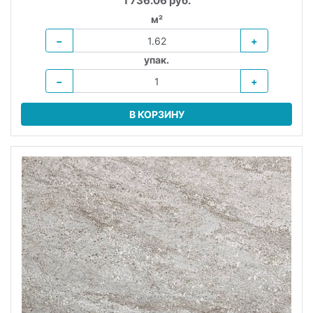
1 736.06 руб.
м²
−
+
упак.
−
+
В КОРЗИНУ