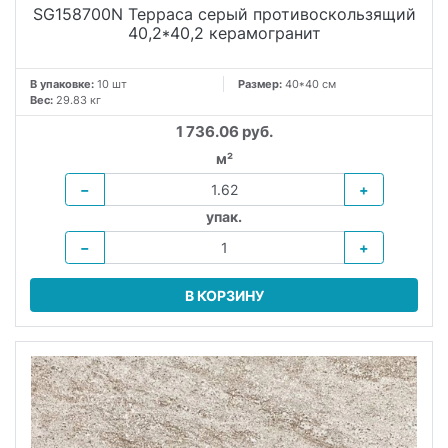
SG158700N Терраса серый противоскользящий
40,2*40,2 керамогранит
В упаковке:
10 шт
Размер:
40*40 см
Вес:
29.83 кг
1 736.06 руб.
м²
−
+
упак.
−
+
В КОРЗИНУ