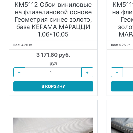
KM5112 Обои виниловые
KM511
на флизелиновой основе
на фл
Геометрия синее золото,
Гео
база КЕРАМА МАРАЦЦИ
золо
1.06*10.05
МАРА
Вес:
4.25 кг
Вес:
4.25 кг
3 171.60 руб.
рул
−
+
−
В КОРЗИНУ