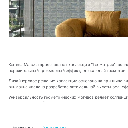
Kerama Marazzi представляет коллекцию "Геометрия", во
поразительный трехмерный эффект, где каждый геометриче
Дизайнерское решение коллекции основано на принципе ви
внимание уделено разработке оптимальной высоты рельеф
Универсальность геометрических мотивов делает коллекц
коллекции разработан с учетом долгосрочных тенденций в 
Коллекция
В интерьере