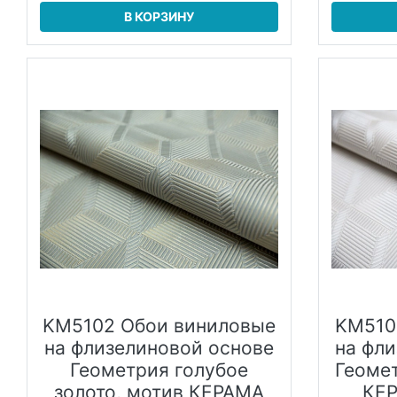
В КОРЗИНУ
KM5102 Обои виниловые
KM510
на флизелиновой основе
на фл
Геометрия голубое
Геоме
золото, мотив КЕРАМА
КЕ