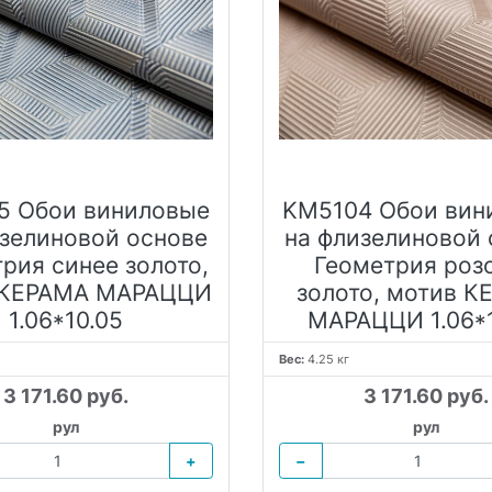
5 Обои виниловые
KM5104 Обои вин
изелиновой основе
на флизелиновой 
рия синее золото,
Геометрия роз
 КЕРАМА МАРАЦЦИ
золото, мотив К
1.06*10.05
МАРАЦЦИ 1.06*
Вес:
4.25 кг
3 171.60 руб.
3 171.60 руб.
рул
рул
+
−