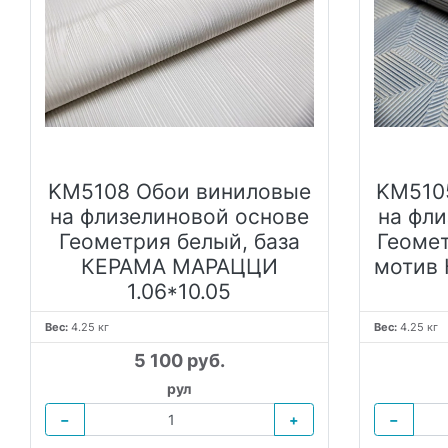
KM5108 Обои виниловые
KM510
на флизелиновой основе
на фл
Геометрия белый, база
Геомет
КЕРАМА МАРАЦЦИ
мотив
1.06*10.05
Вес:
4.25 кг
Вес:
4.25 кг
5 100 руб.
рул
−
+
−