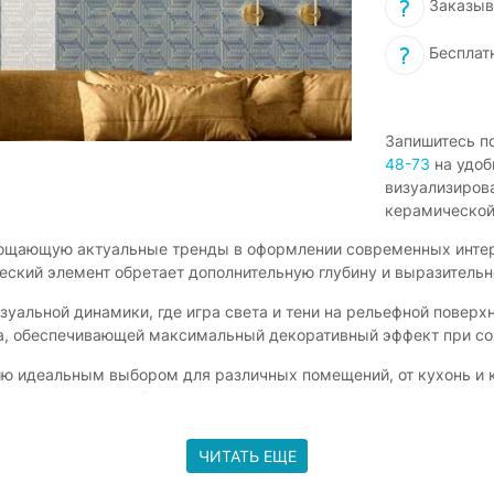
Заказыв
Бесплат
Запишитесь п
48-73
на удоб
визуализиров
керамической
площающую актуальные тренды в оформлении современных интер
ский элемент обретает дополнительную глубину и выразительн
зуальной динамики, где игра света и тени на рельефной повер
а, обеспечивающей максимальный декоративный эффект при со
ию идеальным выбором для различных помещений, от кухонь и 
интерьерном дизайне, что гарантирует актуальность решения н
ЧИТАТЬ ЕЩЕ