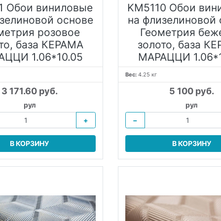
1 Обои виниловые
KM5110 Обои вин
изелиновой основе
на флизелиновой 
метрия розовое
Геометрия беж
то, база КЕРАМА
золото, база К
ЦЦИ 1.06*10.05
МАРАЦЦИ 1.06*
Вес:
4.25 кг
3 171.60 руб.
5 100 руб.
рул
рул
+
−
В КОРЗИНУ
В КОРЗИНУ