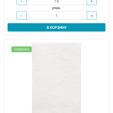
−
+
упак.
−
+
В КОРЗИНУ
НОВИНКА