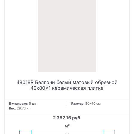
Прямоугольная форма плитки позволяет создавать
разнообразные композиции по своему вкусу. Белый цвет
позволяет легко вписать данную плитку в любую цветовую
гамму интерьера. Серия Беллони предлагает широкие
возможности для создания оригинального и стильного
интерьера. Отделка стен, выполненная в оттенках белого,
придаст вашему помещению особую выразительность и
элегантность. Белый цвет, матовая поверхность и большой
формат плитки делают ее универсальным и стильным
материалом для интерьеров в современном стиле.
48018R Беллони белый матовый обрезной
40x80x1 керамическая плитка
В упаковке:
5 шт
Размер:
80*40 см
Вес:
28.70 кг
2 352.16 руб.
м²