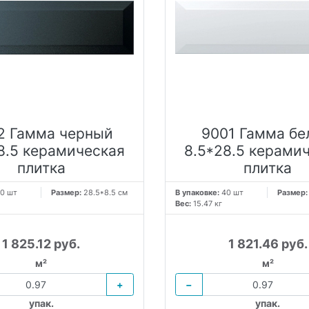
2 Гамма черный
9001 Гамма б
8.5 керамическая
8.5*28.5 керами
плитка
плитка
0 шт
Размер:
28.5*8.5 см
В упаковке:
40 шт
Размер
Вес:
15.47 кг
1 825.12 руб.
1 821.46 руб.
м²
м²
+
−
упак.
упак.