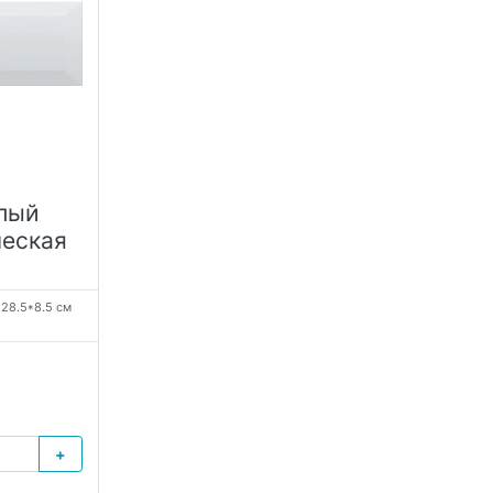
елый
ческая
:
28.5*8.5 см
+