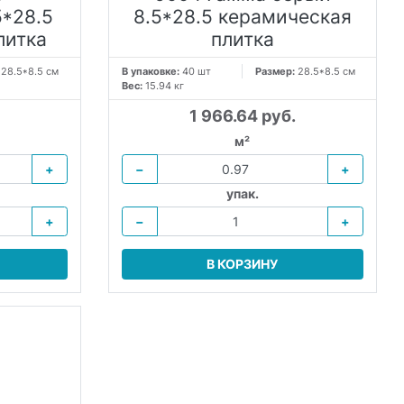
*28.5
8.5*28.5 керамическая
литка
плитка
:
28.5*8.5 см
В упаковке:
40 шт
Размер:
28.5*8.5 см
Вес:
15.94 кг
1 966.64 руб.
м²
+
−
+
упак.
+
−
+
В КОРЗИНУ