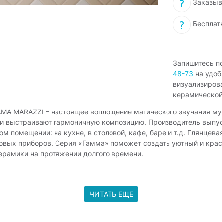
Заказыв
Бесплат
Запишитесь п
48-73
на удоб
визуализиров
керамической
AMA MARAZZI – настоящее воплощение магического звучания му
ы и выстраивают гармоничную композицию. Производитель вып
м помещении: на кухне, в столовой, кафе, баре и т.д. Глянцев
овых приборов. Серия «Гамма» поможет создать уютный и крас
ерамики на протяжении долгого времени.
ЧИТАТЬ ЕЩЕ