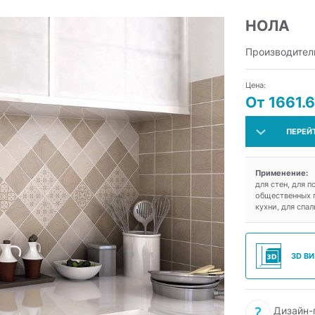
НОЛА
Производител
Цена:
От 1661.6
ПЕРЕЙ
Применение:
для стен, для п
общественных п
кухни, для спал
3D В
Дизайн-п