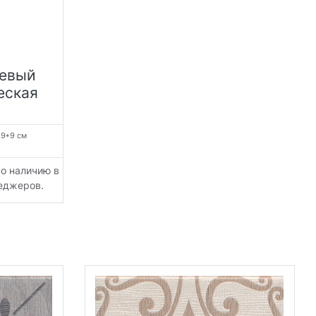
жевый
еская
:
9*9 см
По наличию в
неджеров.