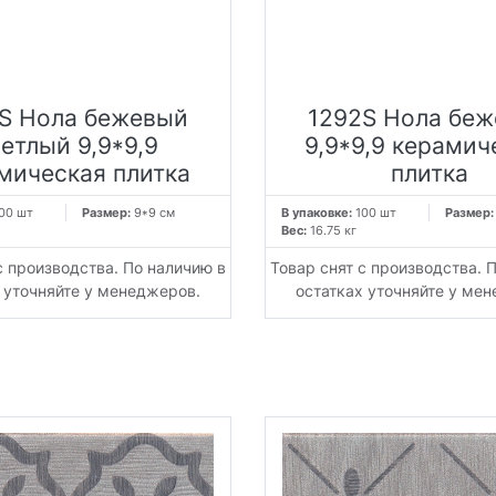
S Нола бежевый
1292S Нола бе
етлый 9,9*9,9
9,9*9,9 керамич
мическая плитка
плитка
00 шт
Размер:
9*9 см
В упаковке:
100 шт
Размер
Вес:
16.75 кг
с производства. По наличию в
Товар снят с производства. 
 уточняйте у менеджеров.
остатках уточняйте у ме