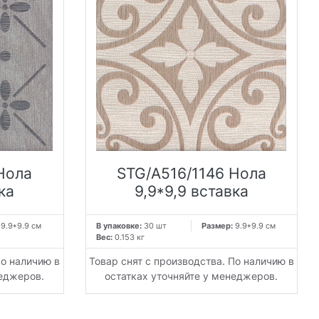
Нола
STG/A516/1146 Нола
ка
9,9*9,9 вставка
:
9.9*9.9 см
В упаковке:
30 шт
Размер:
9.9*9.9 см
Вес:
0.153 кг
По наличию в
Товар снят с производства. По наличию в
неджеров.
остатках уточняйте у менеджеров.