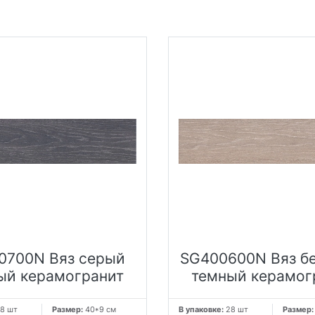
0700N Вяз серый
SG400600N Вяз б
ый керамогранит
темный керамог
8 шт
Размер:
40*9 см
В упаковке:
28 шт
Размер