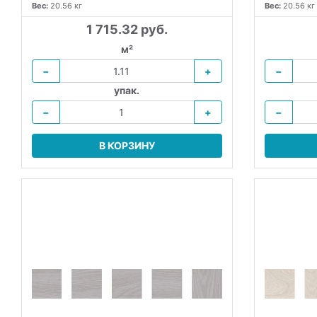
Вес:
20.56 кг
Вес:
20.56 кг
1 715.32 руб.
м²
−
+
−
упак.
−
+
−
В КОРЗИНУ