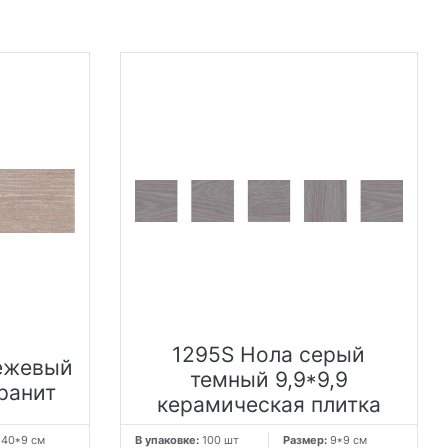
1295S Нола серый
ежевый
темный 9,9*9,9
ранит
керамическая плитка
:
40*9 см
В упаковке:
100 шт
Размер:
9*9 см