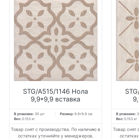
STG/A515/1146 Нола
STG
9,9*9,9 вставка
9
В упаковке:
30 шт
Размер:
9.9*9.9 см
В упаковке:
3
Вес:
0.153 кг
Вес:
0.153 кг
Товар снят с производства. По наличию в
Товар снят 
остатках уточняйте у менеджеров.
остатках