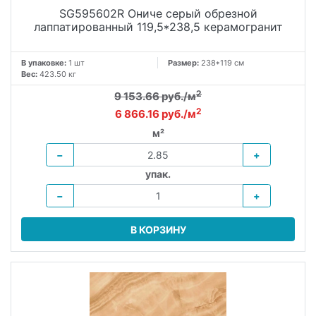
SG595602R Ониче серый обрезной
лаппатированный 119,5*238,5 керамогранит
В упаковке:
1 шт
Размер:
238*119 см
Вес:
423.50 кг
2
9 153.66 руб./м
2
6 866.16 руб./м
м²
−
+
упак.
−
+
В КОРЗИНУ