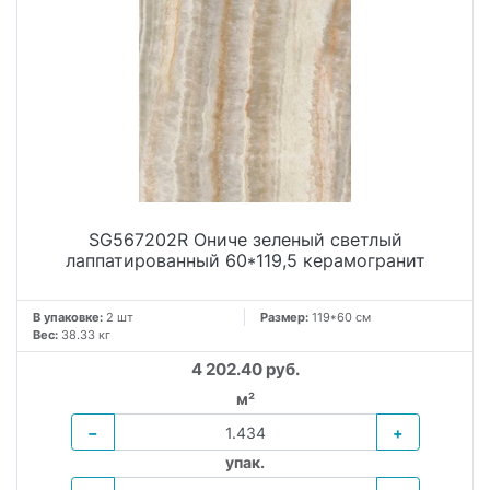
SG567202R Ониче зеленый светлый
лаппатированный 60*119,5 керамогранит
В упаковке:
2 шт
Размер:
119*60 см
Вес:
38.33 кг
4 202.40 руб.
м²
−
+
упак.