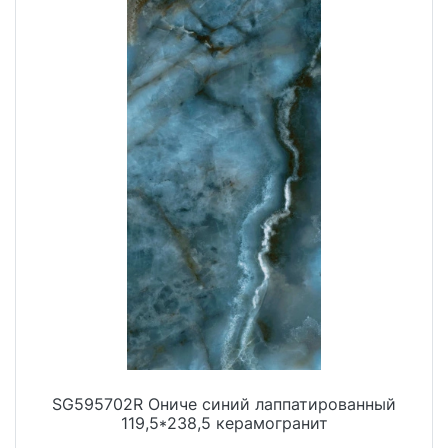
SG595702R Ониче синий лаппатированный
119,5*238,5 керамогранит