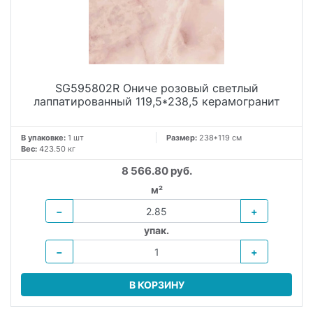
SG595802R Ониче розовый светлый
лаппатированный 119,5*238,5 керамогранит
В упаковке:
1 шт
Размер:
238*119 см
Вес:
423.50 кг
8 566.80 руб.
м²
−
+
упак.
−
+
В КОРЗИНУ