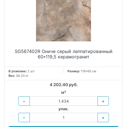
SG567402R Ониче серый лаппатированный
60*119,5 керамогранит
В упаковке:
2 шт
Размер:
119*60 см
Вес:
38.33 кг
4 202.40 руб.
м²
−
+
упак.
−
+