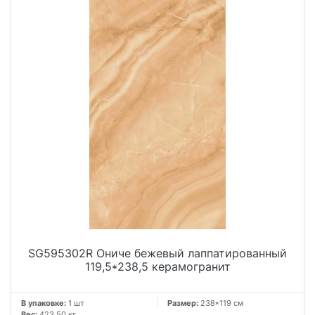
SG595302R Ониче бежевый лаппатированный
119,5*238,5 керамогранит
В упаковке:
1 шт
Размер:
238*119 см
Вес:
423.50 кг