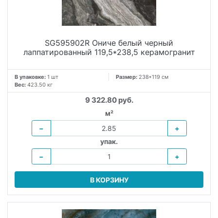
SG595902R Ониче белый черный
лаппатированный 119,5*238,5 керамогранит
В упаковке:
1 шт
Размер:
238*119 см
Вес:
423.50 кг
9 322.80 руб.
м²
−
+
упак.
−
+
В КОРЗИНУ