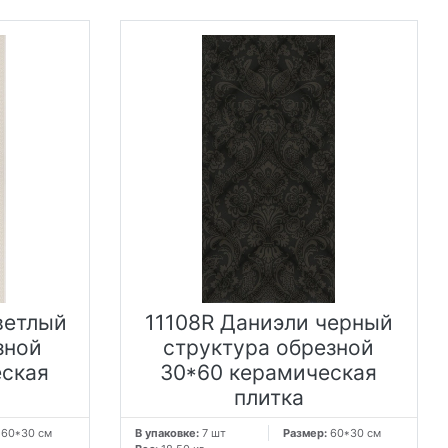
ветлый
11108R Даниэли черный
зной
структура обрезной
еская
30*60 керамическая
плитка
:
60*30 см
В упаковке:
7 шт
Размер:
60*30 см