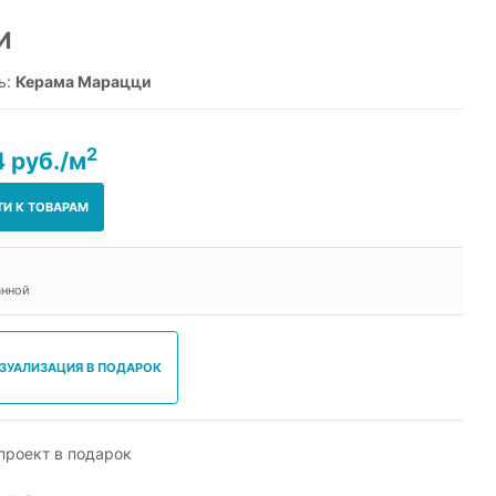
И
ь:
Керама Марацци
2
4 руб./м
ТИ К ТОВАРАМ
анной
ИЗУАЛИЗАЦИЯ В ПОДАРОК
роект в подарок