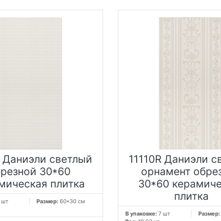
R Даниэли светлый
11110R Даниэли с
брезной 30*60
орнамент обре
мическая плитка
30*60 керамич
плитка
 шт
Размер:
60*30 см
В упаковке:
7 шт
Размер