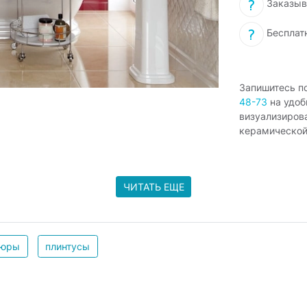
Заказыв
Бесплат
Запишитесь п
48-73
на удоб
визуализиров
керамической
ЧИТАТЬ ЕЩЕ
дюры
плинтусы