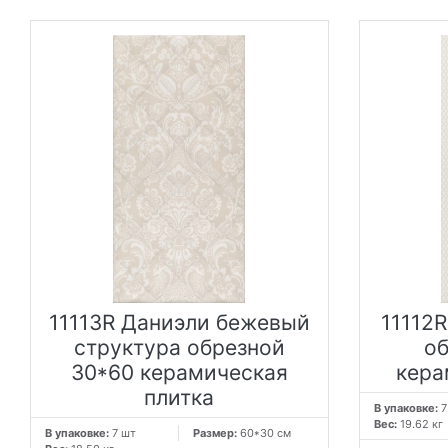
11113R Даниэли бежевый
11112
структура обрезной
о
30*60 керамическая
кера
плитка
В упаковке:
7
Вес:
19.62 кг
В упаковке:
7 шт
Размер:
60*30 см