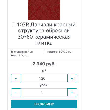
11107R Даниэли красный
структура обрезной
30*60 керамическая
плитка
В упаковке:
7 шт
Размер:
60*30 см
Вес:
18.50 кг
2 340 руб.
м²
−
+
упак.
−
+
В КОРЗИНУ