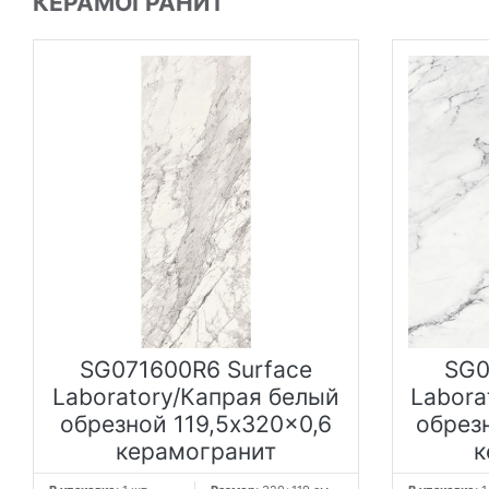
КЕРАМОГРАНИТ
SG071600R6 Surface
SG0
Laboratory/Капрая белый
Labora
обрезной 119,5x320x0,6
обрезн
керамогранит
к