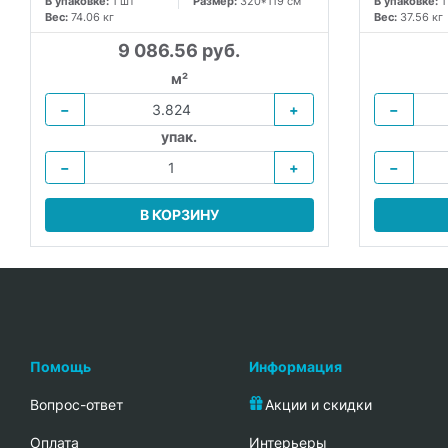
В упаковке:
1 шт
Размер:
320*119 см
В упаковке:
1
Вес:
74.06 кг
Вес:
37.56 кг
9 086.56 руб.
м²
−
+
−
упак.
−
+
−
В КОРЗИНУ
Помощь
Информация
Вопрос-ответ
Акции и скидки
Oплата
Интерьеры