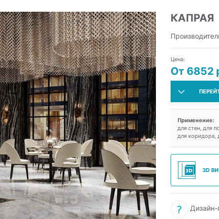
КАПРАЯ
Производител
Цена:
От 6852 
ПЕРЕЙ
Применение:
для стен, для п
для коридора, 
3D В
Дизайн-п