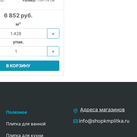
 шт
Размер:
119*119 см
6 852 руб.
м²
+
упак.
+
В КОРЗИНУ
Адреса магазинов
Полезное
info@shopkmplitka.ru
Плитка для ванной
Плитка для кухни