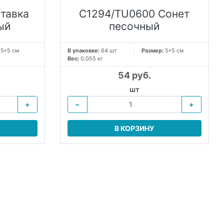
тавка
C1294/TU0600 Сонет
ый
песочный
:
5*5 см
В упаковке:
64 шт
Размер:
5*5 см
Вес:
0.055 кг
54 руб.
шт
+
−
+
В КОРЗИНУ