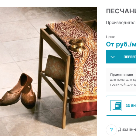
ПЕСЧАН
Производител
Цена:
От руб./
ПЕРЕЙ
Применение:
для пола, для к
гостиной, для 
3D В
Дизайн-п