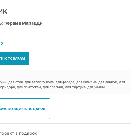
ИК
ь:
Керама Марацци
2
м
ТИ К ТОВАРАМ
ухни, для стен, для теплого пола, для фасада, для балкона, для ванной, для
коридора, для прихожей, для спальни, для фартука, для улицы
ИЗУАЛИЗАЦИЯ В ПОДАРОК
роект в подарок