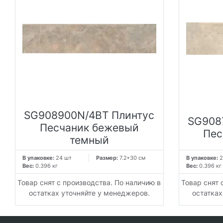
SG908900N/4BT Плинтус
SG908
Песчаник бежевый
Пес
темный
В упаковке:
24 шт
Размер:
7.2*30 см
В упаковке:
2
Вес:
0.396 кг
Вес:
0.396 кг
Товар снят с производства. По наличию в
Товар снят 
остатках уточняйте у менеджеров.
остатках