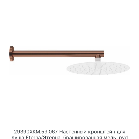
29390XKM.59.067 Настенный кронштейн для
душа Eterna/Этерна, брашированная медь, pvd