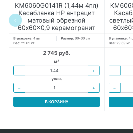
KM6060G0141R (1,44м 4пл)
KM6060
Касабланка HP антрацит
Касаб
й
матовый обрезной
светлы
60x60x0,9 керамогранит
60x60
В упаковке:
4 шт
Размер:
60*60 см
В упаковке:
4 
Вес:
29.69 кг
Вес:
29.69 кг
2 745 руб.
м²
−
+
−
упак.
−
+
−
В КОРЗИНУ