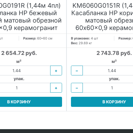
G0191R (1,44м 4пл)
KM6060G0151R (1,4
ланка HP бежевый
Касабланка HP кор
й матовый обрезной
матовый обрез
x0,9 керамогранит
60x60x0,9 керамо
шт
Размер:
60*60 см
В упаковке:
4 шт
Размер:
Вес:
29.69 кг
2 654.72 руб.
2 743.78 руб.
м²
м²
+
−
упак.
упак.
+
−
В КОРЗИНУ
В КОРЗИНУ