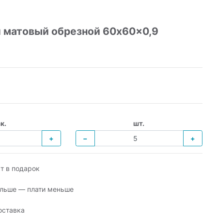
 матовый обрезной 60x60x0,9
к.
шт.
+
−
+
т в подарок
льше — плати меньше
оставка