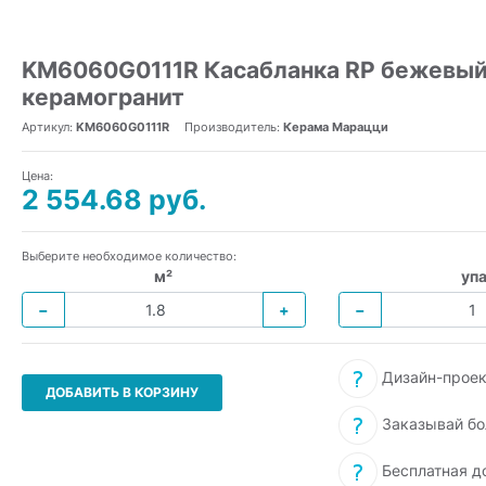
KM6060G0111R Касабланка RP бежевый
керамогранит
Артикул:
KM6060G0111R
Производитель:
Керама Марацци
Цена:
2 554.68 руб.
Выберите необходимое количество:
м²
упа
−
+
−
Дизайн-проек
ДОБАВИТЬ В КОРЗИНУ
Заказывай бо
Бесплатная д