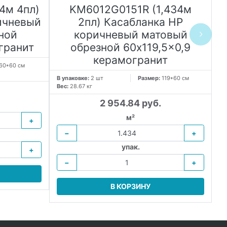
4м 4пл)
KM6012G0151R (1,434м
ичневый
2пл) Касабланка HP
ной
коричневый матовый
гранит
обрезной 60x119,5x0,9
керамогранит
60*60 см
В упаковке:
2 шт
Размер:
119*60 см
В 
Вес:
28.67 кг
Ве
2 954.84 руб.
м²
+
−
+
упак.
+
−
+
В КОРЗИНУ