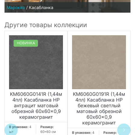
Марокко
/
Касабланка
Другие товары коллекции
НОВИНКА
KM6060G0141R (1,44м
KM6060G0191R (1,44м
4пл) Касабланка HP
4пл) Касабланка HP
антрацит матовый
бежевый светлый
обрезной 60x60x0,9
матовый обрезной
керамогранит
60x60x0,9
керамогранит
В упаковке:
4
Размер:
шт
60*60 см
В упаковке:
4
Размер: