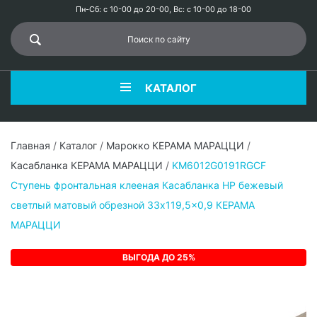
Пн-Сб: с 10-00 до 20-00, Вс: с 10-00 до 18-00
КАТАЛОГ
Главная
/
Каталог
/
Марокко КЕРАМА МАРАЦЦИ
/
Касабланка КЕРАМА МАРАЦЦИ
/
KM6012G0191RGCF
Ступень фронтальная клееная Касабланка HP бежевый
светлый матовый обрезной 33x119,5x0,9 КЕРАМА
МАРАЦЦИ
ВЫГОДА ДО 25%