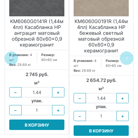
KM6060G0141R (1,44м
KM6060G0191R (1,44м
4пл) Касабланка HP
4пл) Касабланка HP
антрацит матовый
бежевый светлый
обрезной 60x60x0,9
матовый обрезной
керамогранит
60x60x0,9
керамогранит
В упаковке:
4
Размер:
шт
60*60 см
В упаковке:
4
Размер:
Вес:
29.69 кг
шт
60*60 см
Вес:
29.69 кг
2 745 руб.
2 654.72 руб.
м²
м²
−
+
−
+
упак.
упак.
−
+
−
+
В КОРЗИНУ
В КОРЗИНУ