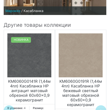
Марокко
/
Касабланка
Другие товары коллекции
НОВИНКА
KM6060G0141R (1,44м
KM6060G0191R (1,44м
4пл) Касабланка HP
4пл) Касабланка HP
антрацит матовый
бежевый светлый
обрезной 60x60x0,9
матовый обрезной
керамогранит
60x60x0,9
керамогранит
В упаковке:
4
Размер: