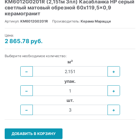
KM6012G0201R (2,151м 3пл) Касабланка HP серый
светлый матовый обрезной 60x119,5x0,9
керамогранит
Артикул:
KM6012G0201R
Производитель:
Керама Марацци
Цена:
2 865.78 руб.
Выберите необходимое количество:
м²
−
+
упак.
−
+
шт.
−
+
ДОБАВИТЬ В КОРЗИНУ