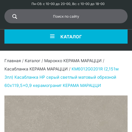
Пн-Сб: с 10-00 до 20-00, Вс: с 10-00 до 18-00
КАТАЛОГ
Главная
/
Каталог
/
Марокко КЕРАМА МАРАЦЦИ
/
Касабланка КЕРАМА МАРАЦЦИ
/
KM6012G0201R (2,151м
3пл) Касабланка HP серый светлый матовый обрезной
60x119,5x0,9 керамогранит КЕРАМА МАРАЦЦИ