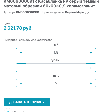
KM6060G0091R Касабланка RP серый тёмный
матовый обрезной 60x60x0,9 керамогранит
Артикул:
KM6060G0091R
Производитель:
Керама Марацци
Цена:
2 621.78 руб.
Выберите необходимое количество:
м²
−
+
упак.
−
+
шт.
−
+
ДОБАВИТЬ В КОРЗИНУ