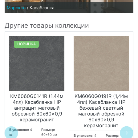
Марокко
/
Касабланка
Другие товары коллекции
НОВИНКА
KM6060G0141R (1,44м
KM6060G0191R (1,44м
4пл) Касабланка HP
4пл) Касабланка HP
антрацит матовый
бежевый светлый
обрезной 60x60x0,9
матовый обрезной
керамогранит
60x60x0,9
керамогранит
В упаковке:
4
Размер:
шт
60*60 см
В упаковке:
4
Размер: