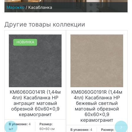
Марокко
/
Касабланка
Другие товары коллекции
НОВИНКА
KM6060G0141R (1,44м
KM6060G0191R (1,44м
4пл) Касабланка HP
4пл) Касабланка HP
антрацит матовый
бежевый светлый
обрезной 60x60x0,9
матовый обрезной
керамогранит
60x60x0,9
керамогранит
В упаковке:
4
Размер:
шт
60*60 см
В упаковке:
4
Размер: