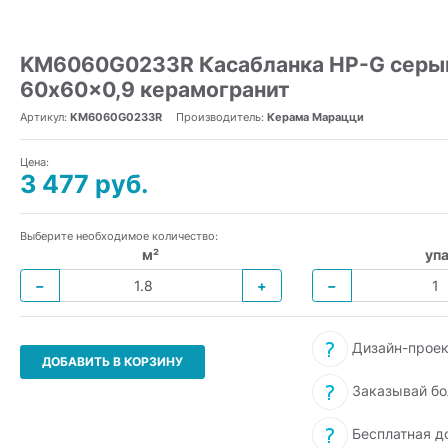
KM6060G0233R Касабланка HP-G серый
60x60x0,9 керамогранит
Артикул:
KM6060G0233R
Производитель:
Керама Марацци
Цена:
3 477 руб.
Выберите необходимое количество:
м²
упа
−
+
−
Дизайн-проек
ДОБАВИТЬ В КОРЗИНУ
Заказывай бо
Бесплатная д