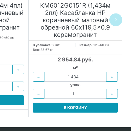
4м 4пл)
KM6012G0151R (1,434м
ичневый
2пл) Касабланка HP
ной
коричневый матовый
гранит
обрезной 60x119,5x0,9
керамогранит
60*60 см
В упаковке:
2 шт
Размер:
119*60 см
В 
Вес:
28.67 кг
Ве
2 954.84 руб.
м²
+
−
+
упак.
+
−
+
В КОРЗИНУ