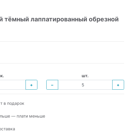
 тёмный лаппатированный обрезной
к.
шт.
+
−
+
т в подарок
льше — плати меньше
оставка