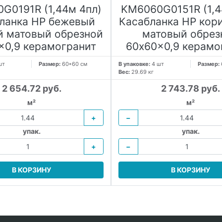
G0191R (1,44м 4пл)
KM6060G0151R (1,4
ланка HP бежевый
Касабланка HP кор
й матовый обрезной
матовый обрез
x0,9 керамогранит
60x60x0,9 керамо
шт
Размер:
60*60 см
В упаковке:
4 шт
Размер:
Вес:
29.69 кг
2 654.72 руб.
2 743.78 руб.
м²
м²
+
−
упак.
упак.
+
−
В КОРЗИНУ
В КОРЗИНУ