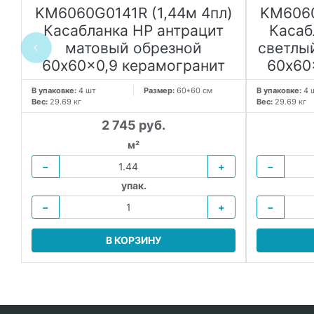
ка
KM6060G0141R (1,44м 4пл)
KM6060
й
Касабланка HP антрацит
Касаб
матовый обрезной
светлы
60x60x0,9 керамогранит
60x60
В упаковке:
4 шт
Размер:
60*60 см
В упаковке:
4 
Вес:
29.69 кг
Вес:
29.69 кг
2 745 руб.
м²
−
+
−
упак.
−
+
−
В КОРЗИНУ