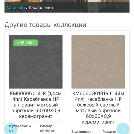
Марокко
/
Касабланка
Другие товары коллекции
НОВИНКА
KM6060G0141R (1,44м
KM6060G0191R (1,44м
4пл) Касабланка HP
4пл) Касабланка HP
антрацит матовый
бежевый светлый
обрезной 60x60x0,9
матовый обрезной
керамогранит
60x60x0,9
керамогранит
В упаковке:
4
Размер:
шт
60*60 см
В упаковке:
4
Размер: