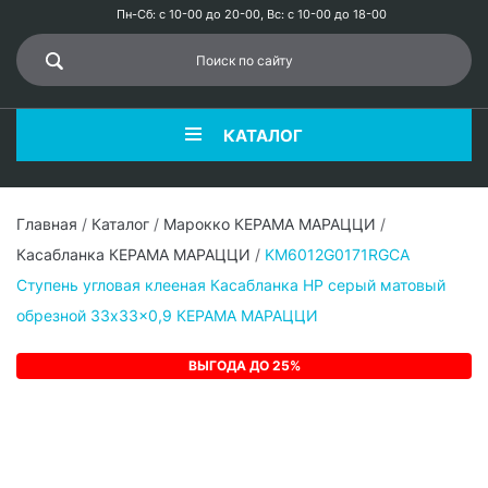
Пн-Сб: с 10-00 до 20-00, Вс: с 10-00 до 18-00
КАТАЛОГ
Главная
/
Каталог
/
Марокко КЕРАМА МАРАЦЦИ
/
Касабланка КЕРАМА МАРАЦЦИ
/
KM6012G0171RGCA
Ступень угловая клееная Касабланка HP серый матовый
обрезной 33x33x0,9 КЕРАМА МАРАЦЦИ
ВЫГОДА ДО 25%