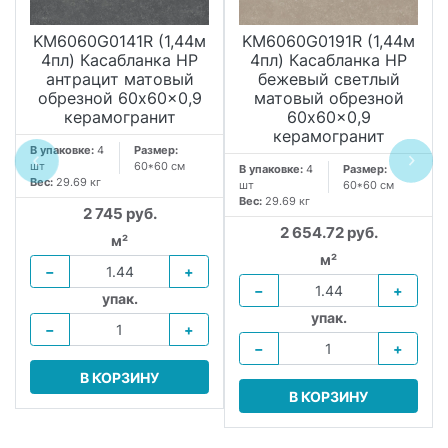
KM6060G0141R (1,44м
KM6060G0191R (1,44м
4пл) Касабланка HP
4пл) Касабланка HP
антрацит матовый
бежевый светлый
обрезной 60x60x0,9
матовый обрезной
керамогранит
60x60x0,9
керамогранит
В упаковке:
4
Размер:
шт
60*60 см
В упаковке:
4
Размер:
Вес:
29.69 кг
шт
60*60 см
Вес:
29.69 кг
2 745 руб.
2 654.72 руб.
м²
м²
−
+
−
+
упак.
упак.
−
+
−
+
В КОРЗИНУ
В КОРЗИНУ