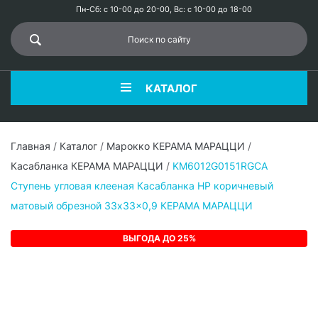
Пн-Сб: с 10-00 до 20-00, Вс: с 10-00 до 18-00
КАТАЛОГ
Главная
/
Каталог
/
Марокко КЕРАМА МАРАЦЦИ
/
Касабланка КЕРАМА МАРАЦЦИ
/
KM6012G0151RGCA
Ступень угловая клееная Касабланка HP коричневый
матовый обрезной 33x33x0,9 КЕРАМА МАРАЦЦИ
ВЫГОДА ДО 25%