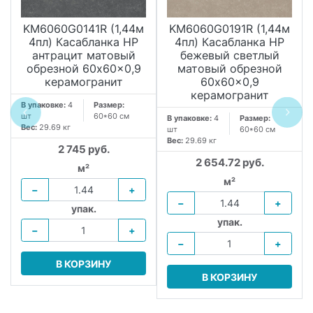
KM6060G0141R (1,44м
KM6060G0191R (1,44м
4пл) Касабланка HP
4пл) Касабланка HP
антрацит матовый
бежевый светлый
обрезной 60x60x0,9
матовый обрезной
керамогранит
60x60x0,9
керамогранит
В упаковке:
4
Размер:
шт
60*60 см
В упаковке:
4
Размер:
Вес:
29.69 кг
шт
60*60 см
Вес:
29.69 кг
2 745 руб.
2 654.72 руб.
м²
м²
−
+
−
+
упак.
упак.
−
+
−
+
В КОРЗИНУ
В КОРЗИНУ