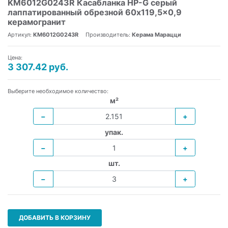
KM6012G0243R Касабланка HP-G серый
лаппатированный обрезной 60x119,5x0,9
керамогранит
Артикул:
KM6012G0243R
Производитель:
Керама Марацци
Цена:
3 307.42 руб.
Выберите необходимое количество:
м²
−
+
упак.
−
+
шт.
−
+
ДОБАВИТЬ В КОРЗИНУ