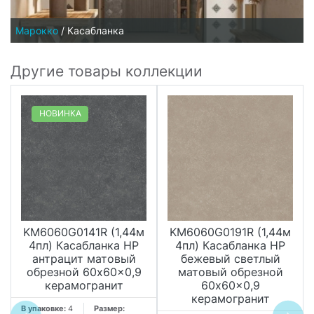
Марокко
/
Касабланка
Другие товары коллекции
НОВИНКА
KM6060G0141R (1,44м
KM6060G0191R (1,44м
4пл) Касабланка HP
4пл) Касабланка HP
антрацит матовый
бежевый светлый
обрезной 60x60x0,9
матовый обрезной
керамогранит
60x60x0,9
керамогранит
В упаковке:
4
Размер: