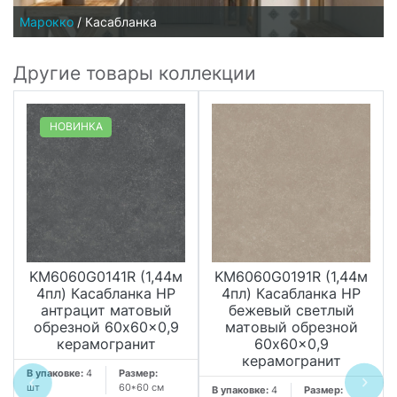
Марокко
/
Касабланка
Другие товары коллекции
НОВИНКА
KM6060G0141R (1,44м
KM6060G0191R (1,44м
4пл) Касабланка HP
4пл) Касабланка HP
антрацит матовый
бежевый светлый
обрезной 60x60x0,9
матовый обрезной
керамогранит
60x60x0,9
керамогранит
В упаковке:
4
Размер:
шт
60*60 см
В упаковке:
4
Размер: