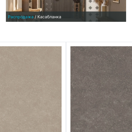
Распродажа
/
Касабланка