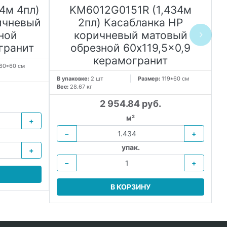
4м 4пл)
KM6012G0151R (1,434м
ичневый
2пл) Касабланка HP
ной
коричневый матовый
гранит
обрезной 60x119,5x0,9
керамогранит
60*60 см
В упаковке:
2 шт
Размер:
119*60 см
В 
Вес:
28.67 кг
Ве
2 954.84 руб.
м²
+
−
+
упак.
+
−
+
В КОРЗИНУ