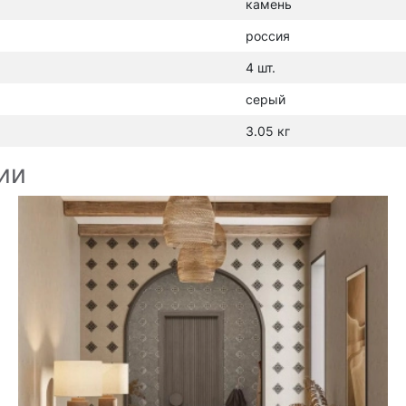
камень
россия
4 шт.
серый
3.05 кг
ии