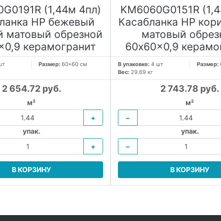
G0191R (1,44м 4пл)
KM6060G0151R (1,4
ланка HP бежевый
Касабланка HP кор
й матовый обрезной
матовый обрез
x0,9 керамогранит
60x60x0,9 керамо
шт
Размер:
60*60 см
В упаковке:
4 шт
Размер:
Вес:
29.69 кг
2 654.72 руб.
2 743.78 руб.
м²
м²
+
−
упак.
упак.
+
−
В КОРЗИНУ
В КОРЗИНУ