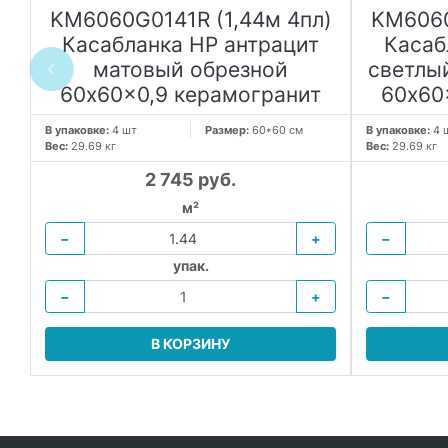
KM6060G0141R (1,44м 4пл)
KM6060
Касабланка HP антрацит
Касаб
й
матовый обрезной
светлы
60x60x0,9 керамогранит
60x60
В упаковке:
4 шт
Размер:
60*60 см
В упаковке:
4 
Вес:
29.69 кг
Вес:
29.69 кг
2 745 руб.
м²
−
+
−
упак.
−
+
−
В КОРЗИНУ