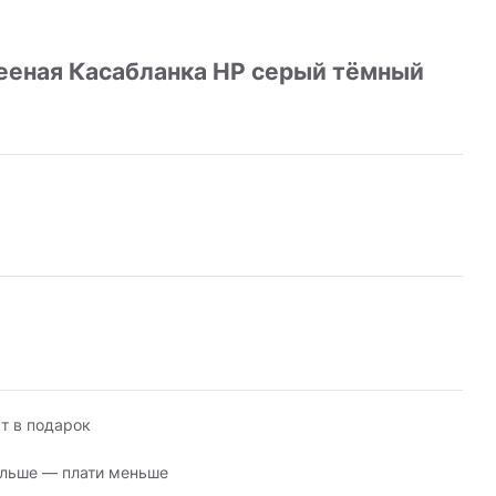
ееная Касабланка HP серый тёмный
т в подарок
льше — плати меньше