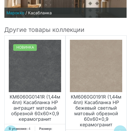
Марокко
/
Касабланка
Другие товары коллекции
НОВИНКА
KM6060G0141R (1,44м
KM6060G0191R (1,44м
4пл) Касабланка HP
4пл) Касабланка HP
антрацит матовый
бежевый светлый
обрезной 60x60x0,9
матовый обрезной
керамогранит
60x60x0,9
керамогранит
В упаковке:
4
Размер: