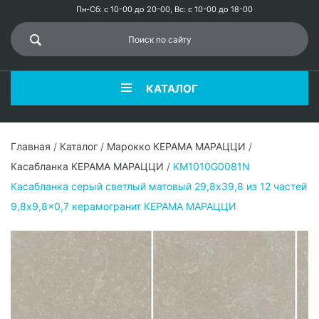
Пн-Сб: с 10-00 до 20-00, Вс: с 10-00 до 18-00
КАТАЛОГ
Главная
/
Каталог
/
Марокко КЕРАМА МАРАЦЦИ
/
Касабланка КЕРАМА МАРАЦЦИ
/
KM1010G0081N
Касабланка серый светлый матовый 29,8х39,8 из 12 частей
9,8x9,8x0,7 керамогранит КЕРАМА МАРАЦЦИ