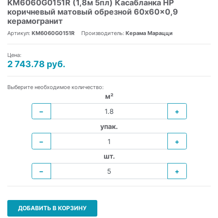
KM6060G0151R (1,8м 5пл) Касабланка HP
коричневый матовый обрезной 60x60x0,9
керамогранит
Артикул:
KM6060G0151R
Производитель:
Керама Марацци
Цена:
2 743.78 руб.
Выберите необходимое количество:
м²
−
+
упак.
−
+
шт.
−
+
ДОБАВИТЬ В КОРЗИНУ