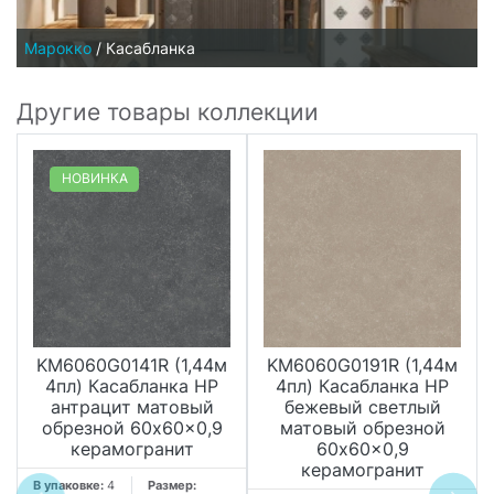
Марокко
/
Касабланка
Другие товары коллекции
НОВИНКА
KM6060G0141R (1,44м
KM6060G0191R (1,44м
4пл) Касабланка HP
4пл) Касабланка HP
антрацит матовый
бежевый светлый
обрезной 60x60x0,9
матовый обрезной
керамогранит
60x60x0,9
керамогранит
В упаковке:
4
Размер: