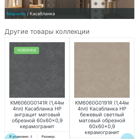
Марокко
/
Касабланка
Другие товары коллекции
НОВИНКА
KM6060G0141R (1,44м
KM6060G0191R (1,44м
4пл) Касабланка HP
4пл) Касабланка HP
антрацит матовый
бежевый светлый
обрезной 60x60x0,9
матовый обрезной
керамогранит
60x60x0,9
керамогранит
В упаковке:
4
Размер: