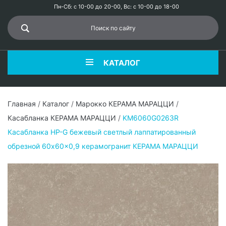
Пн-Сб: с 10-00 до 20-00, Вс: с 10-00 до 18-00
КАТАЛОГ
Главная
/
Каталог
/
Марокко КЕРАМА МАРАЦЦИ
/
Касабланка КЕРАМА МАРАЦЦИ
/
KM6060G0263R
Касабланка HP-G бежевый светлый лаппатированный
обрезной 60x60x0,9 керамогранит КЕРАМА МАРАЦЦИ