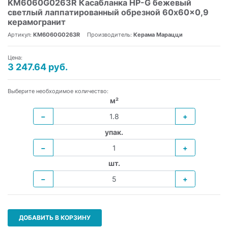
KM6060G0263R Касабланка HP-G бежевый
светлый лаппатированный обрезной 60x60x0,9
керамогранит
Артикул:
KM6060G0263R
Производитель:
Керама Марацци
Цена:
3 247.64 руб.
Выберите необходимое количество:
м²
−
+
упак.
−
+
шт.
−
+
ДОБАВИТЬ В КОРЗИНУ