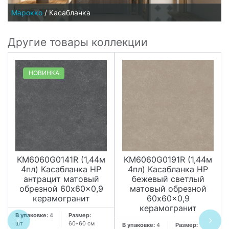
Марокко
/
Касабланка
Другие товары коллекции
НОВИНКА
KM6060G0141R (1,44м
KM6060G0191R (1,44м
4пл) Касабланка HP
4пл) Касабланка HP
антрацит матовый
бежевый светлый
обрезной 60x60x0,9
матовый обрезной
керамогранит
60x60x0,9
керамогранит
В упаковке:
4
Размер:
шт
60*60 см
В упаковке:
4
Размер: