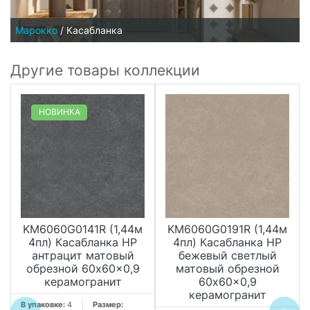
Марокко
/
Касабланка
Другие товары коллекции
НОВИНКА
KM6060G0141R (1,44м
KM6060G0191R (1,44м
4пл) Касабланка HP
4пл) Касабланка HP
антрацит матовый
бежевый светлый
обрезной 60x60x0,9
матовый обрезной
керамогранит
60x60x0,9
керамогранит
В упаковке:
4
Размер: