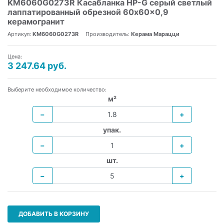
KM6060G0273R Касабланка HP-G серый светлый
лаппатированный обрезной 60x60x0,9
керамогранит
Артикул:
KM6060G0273R
Производитель:
Керама Марацци
Цена:
3 247.64 руб.
Выберите необходимое количество:
м²
−
+
упак.
−
+
шт.
−
+
ДОБАВИТЬ В КОРЗИНУ