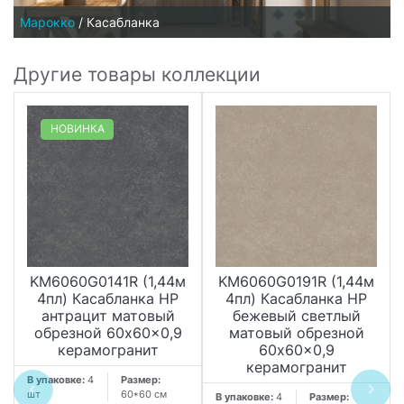
Марокко
/
Касабланка
Другие товары коллекции
НОВИНКА
KM6060G0141R (1,44м
KM6060G0191R (1,44м
4пл) Касабланка HP
4пл) Касабланка HP
антрацит матовый
бежевый светлый
обрезной 60x60x0,9
матовый обрезной
керамогранит
60x60x0,9
керамогранит
В упаковке:
4
Размер:
шт
60*60 см
В упаковке:
4
Размер: