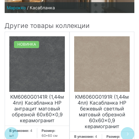
Марокко
/
Касабланка
Другие товары коллекции
НОВИНКА
KM6060G0141R (1,44м
KM6060G0191R (1,44м
4пл) Касабланка HP
4пл) Касабланка HP
антрацит матовый
бежевый светлый
обрезной 60x60x0,9
матовый обрезной
керамогранит
60x60x0,9
керамогранит
В упаковке:
4
Размер:
шт
60*60 см
В упаковке:
4
Размер: