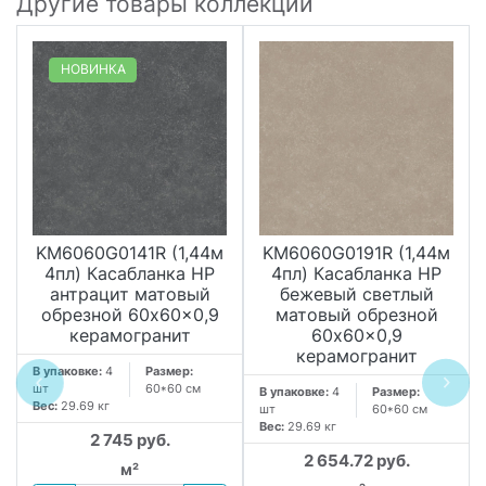
Другие товары коллекции
НОВИНКА
KM6060G0141R (1,44м
KM6060G0191R (1,44м
4пл) Касабланка HP
4пл) Касабланка HP
антрацит матовый
бежевый светлый
обрезной 60x60x0,9
матовый обрезной
керамогранит
60x60x0,9
керамогранит
В упаковке:
4
Размер:
шт
60*60 см
В упаковке:
4
Размер:
Вес:
29.69 кг
шт
60*60 см
Вес:
29.69 кг
2 745 руб.
2 654.72 руб.
м²