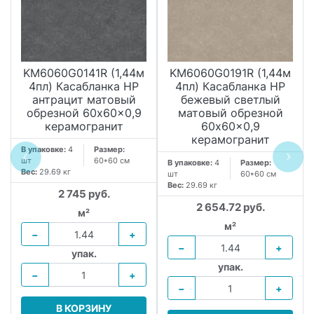
KM6060G0141R (1,44м
KM6060G0191R (1,44м
4пл) Касабланка HP
4пл) Касабланка HP
антрацит матовый
бежевый светлый
обрезной 60x60x0,9
матовый обрезной
керамогранит
60x60x0,9
керамогранит
В упаковке:
4
Размер:
шт
60*60 см
В упаковке:
4
Размер:
Вес:
29.69 кг
шт
60*60 см
Вес:
29.69 кг
2 745 руб.
2 654.72 руб.
м²
м²
−
+
−
+
упак.
упак.
−
+
−
+
В КОРЗИНУ