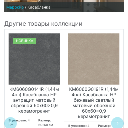
Марокко
/
Касабланка
Другие товары коллекции
НОВИНКА
KM6060G0141R (1,44м
KM6060G0191R (1,44м
4пл) Касабланка HP
4пл) Касабланка HP
антрацит матовый
бежевый светлый
обрезной 60x60x0,9
матовый обрезной
керамогранит
60x60x0,9
керамогранит
В упаковке:
4
Размер:
шт
60*60 см
В упаковке:
4
Размер: