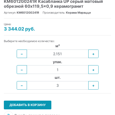
KM6012G0241R Касабланка UP серый матовый
обрезной 60x119,5x0,9 керамогранит
Артикул:
KM6012G0241R
Производитель:
Керама Марацци
Цена:
3 344.02 руб.
Выберите необходимое количество:
м²
−
+
упак.
−
+
шт.
−
+
ДОБАВИТЬ В КОРЗИНУ