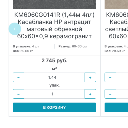
KM6060G0141R (1,44м 4пл)
KM6060
Касабланка HP антрацит
Касаб
й
матовый обрезной
светлы
60x60x0,9 керамогранит
60x60
В упаковке:
4 шт
Размер:
60*60 см
В упаковке:
4 
Вес:
29.69 кг
Вес:
29.69 кг
2 745 руб.
м²
−
+
−
упак.
−
+
−
В КОРЗИНУ