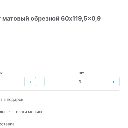
 матовый обрезной 60x119,5x0,9
к.
шт.
+
−
+
т в подарок
льше — плати меньше
оставка