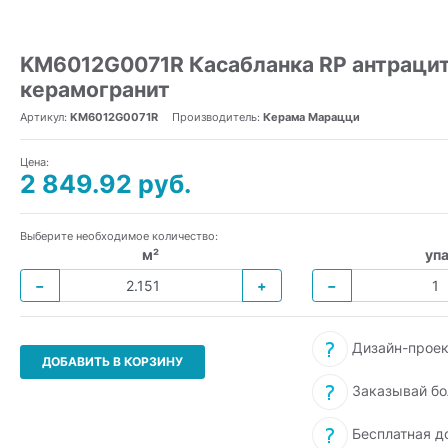
KM6012G0071R Касабланка RP антрацит
керамогранит
Артикул:
KM6012G0071R
Производитель:
Керама Марацци
Цена:
2 849.92 руб.
Выберите необходимое количество:
м²
упа
−
+
−
Дизайн-проек
ДОБАВИТЬ В КОРЗИНУ
Заказывай бо
Бесплатная д