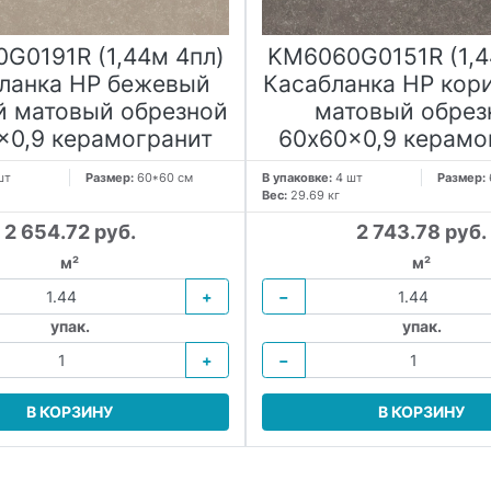
G0191R (1,44м 4пл)
KM6060G0151R (1,4
ланка HP бежевый
Касабланка HP кор
й матовый обрезной
матовый обрез
x0,9 керамогранит
60x60x0,9 керамо
шт
Размер:
60*60 см
В упаковке:
4 шт
Размер:
Вес:
29.69 кг
2 654.72 руб.
2 743.78 руб.
м²
м²
+
−
упак.
упак.
+
−
В КОРЗИНУ
В КОРЗИНУ