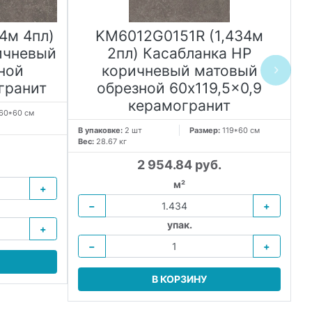
4м 4пл)
KM6012G0151R (1,434м
ичневый
2пл) Касабланка HP
ной
коричневый матовый
гранит
обрезной 60x119,5x0,9
керамогранит
60*60 см
В упаковке:
2 шт
Размер:
119*60 см
В 
Вес:
28.67 кг
Ве
2 954.84 руб.
м²
+
−
+
упак.
+
−
+
В КОРЗИНУ