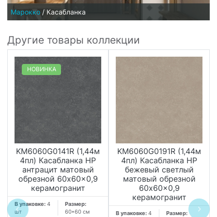
Марокко
/
Касабланка
Другие товары коллекции
НОВИНКА
KM6060G0141R (1,44м
KM6060G0191R (1,44м
4пл) Касабланка HP
4пл) Касабланка HP
антрацит матовый
бежевый светлый
обрезной 60x60x0,9
матовый обрезной
керамогранит
60x60x0,9
керамогранит
В упаковке:
4
Размер:
шт
60*60 см
В упаковке:
4
Размер: