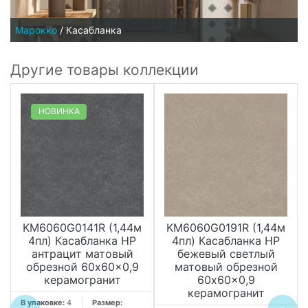
Марокко
/
Касабланка
Другие товары коллекции
НОВИНКА
KM6060G0141R (1,44м
KM6060G0191R (1,44м
4пл) Касабланка HP
4пл) Касабланка HP
антрацит матовый
бежевый светлый
обрезной 60x60x0,9
матовый обрезной
керамогранит
60x60x0,9
керамогранит
В упаковке:
4
Размер: