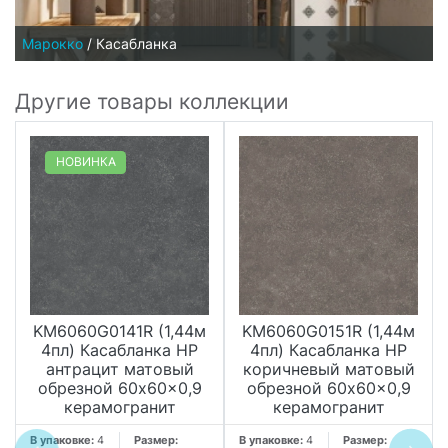
Марокко
/
Касабланка
Другие товары коллекции
НОВИНКА
KM6060G0141R (1,44м
KM6060G0151R (1,44м
4пл) Касабланка HP
4пл) Касабланка HP
антрацит матовый
коричневый матовый
обрезной 60x60x0,9
обрезной 60x60x0,9
керамогранит
керамогранит
В упаковке:
4
Размер:
В упаковке:
4
Размер: