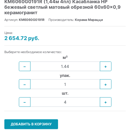
KM6060G0191R (1,44м 4пл) Касабланка HP
бежевый светлый матовый обрезной 60x60x0,9
керамогранит
Артикул:
KM6060G0191R
Производитель:
Керама Марацци
Цена:
2 654.72 руб.
Выберите необходимое количество:
м²
−
+
упак.
−
+
шт.
−
+
ДОБАВИТЬ В КОРЗИНУ