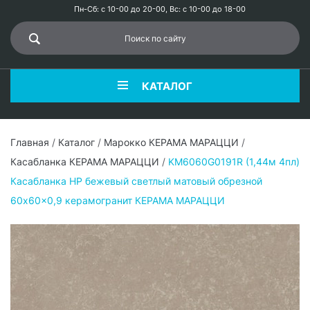
Пн-Сб: с 10-00 до 20-00, Вс: с 10-00 до 18-00
КАТАЛОГ
Главная
/
Каталог
/
Марокко КЕРАМА МАРАЦЦИ
/
Касабланка КЕРАМА МАРАЦЦИ
/
KM6060G0191R (1,44м 4пл)
Касабланка HP бежевый светлый матовый обрезной
60x60x0,9 керамогранит КЕРАМА МАРАЦЦИ