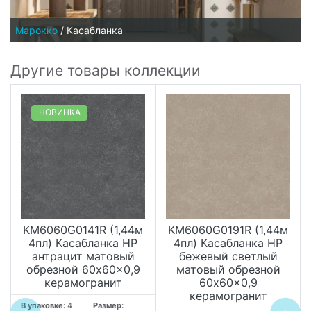
Марокко
/
Касабланка
Другие товары коллекции
НОВИНКА
KM6060G0141R (1,44м
KM6060G0191R (1,44м
4пл) Касабланка HP
4пл) Касабланка HP
антрацит матовый
бежевый светлый
обрезной 60x60x0,9
матовый обрезной
керамогранит
60x60x0,9
керамогранит
В упаковке:
4
Размер: