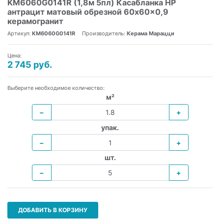
KM6060G0141R (1,8м 5пл) Касабланка HP
антрацит матовый обрезной 60x60x0,9
керамогранит
Артикул:
KM6060G0141R
Производитель:
Керама Марацци
Цена:
2 745 руб.
Выберите необходимое количество:
м²
−
+
упак.
−
+
шт.
−
+
ДОБАВИТЬ В КОРЗИНУ