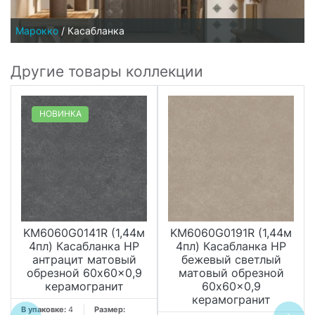
Марокко
/
Касабланка
Другие товары коллекции
НОВИНКА
KM6060G0141R (1,44м
KM6060G0191R (1,44м
4пл) Касабланка HP
4пл) Касабланка HP
антрацит матовый
бежевый светлый
обрезной 60x60x0,9
матовый обрезной
керамогранит
60x60x0,9
керамогранит
В упаковке:
4
Размер: